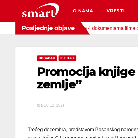
Skip
O NAMA
VIJESTI
to
content
Posljednje objave
da za zaštitu okoliša snimljena 4 dokumentarna filma o područj
DOGAĐAJI
KULTURA
Promocija knjige
zemlje”
DEC 12, 2021
Trećeg decembra, predstavom Bosanskog narodnog 
grada Tešnja”. U program manifestacije Dani grada 