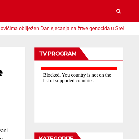
 obilježen Dan sjećanja na žrtve genocida u Srebrenici
S
TV PROGRAM
e
Dani
KATEGORIJE
ge