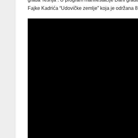
Fajke Kadrića “Udovičke zemlje” koja je održana 8