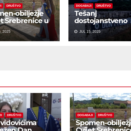
I
DRUŠTVO
DOGAĐAJI
DRUŠTVO
en-obilježje
Tešanj
et Srebrenice u
dostojanstveno
arama
obilježio Dan
, 2025
JUL 15, 2025
sjećanja na žrtv
genocida u
Srebrenici
JI
DRUŠTVO
DOGAĐAJI
DRUŠTVO
vidovićima
Spomen-obiljež
ježen Dan
Cvijet Srebrenic