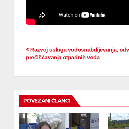
Navigacija
Razvoj usluga vodosnabdijevanja, odv
prečišćavanja otpadnih voda
članaka
POVEZANI ČLANCI