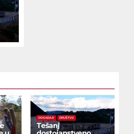
e
DOGAĐAJI
DRUŠTVO
je
Tešanj
e u
dostojanstveno