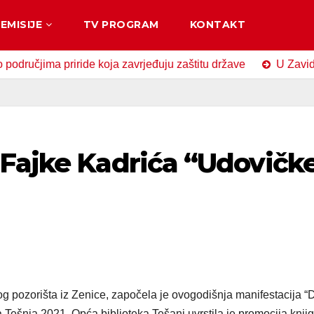
EMISIJE
TV PROGRAM
KONTAKT
ima priride koja zavrjeđuju zaštitu države
U Zavidovićima
 Fajke Kadrića “Udovičk
pozorišta iz Zenice, započela je ovogodišnja manifestacija “
Tešnja 2021, Opća biblioteka Tešanj uvrstila je promocija knji