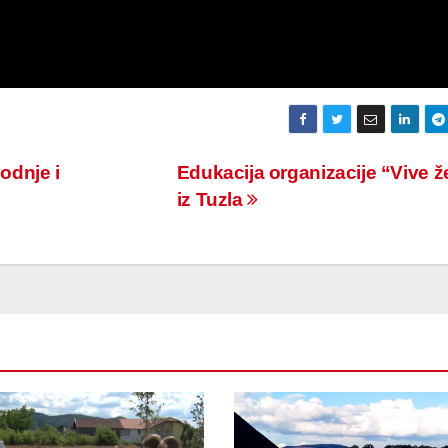
odnje i
Edukacija organizacije “Vive 
iz Tuzla