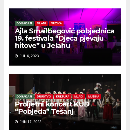
DOGAĐAJI
MLADI
MUZIKA
Ajla Smailbegović pobjednica
19. festivala “Djeca pjevaju
hitove” u Jelahu
JUL 6, 2023
DOGAĐAJI
DRUŠTVO
KULTURA
MLADI
MUZIKA
Proljetni koncert KUD
“Pobjeda” Tešanj
JUN 17, 2023