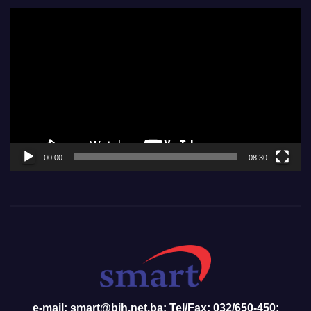
Video
Player
00:00
08:30
e-mail: smart@bih.net.ba; Tel/Fax: 032/650-450;