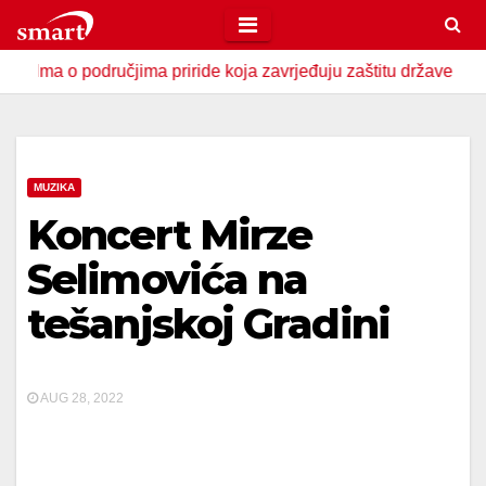
Skip
to
o područjima priride koja zavrjeđuju zaštitu države
U Zav
content
MUZIKA
Koncert Mirze
Selimovića na
tešanjskoj Gradini
AUG 28, 2022