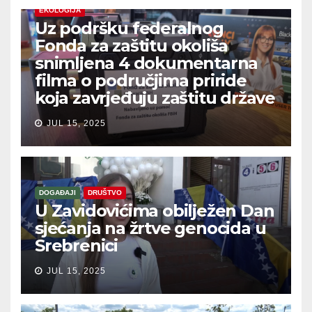
EKOLOGIJA
Uz podršku federalnog
Fonda za zaštitu okoliša
snimljena 4 dokumentarna
filma o područjima priride
koja zavrjeđuju zaštitu države
JUL 15, 2025
DOGAĐAJI
DRUŠTVO
U Zavidovićima obilježen Dan
sjećanja na žrtve genocida u
Srebrenici
JUL 15, 2025