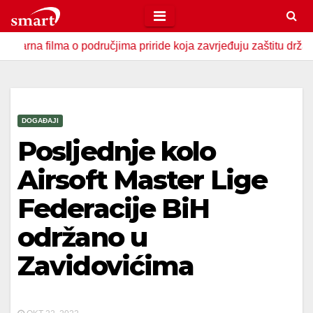
Skip
to
ilma o područjima priride koja zavrjeđuju zaštitu države
content
DOGAĐAJI
Posljednje kolo
Airsoft Master Lige
Federacije BiH
održano u
Zavidovićima