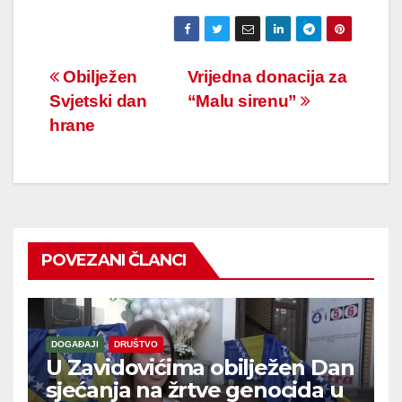
Navigacija
Obilježen
Vrijedna donacija za
Svjetski dan
“Malu sirenu”
članaka
hrane
POVEZANI ČLANCI
DOGAĐAJI
DRUŠTVO
U Zavidovićima obilježen Dan
sjećanja na žrtve genocida u