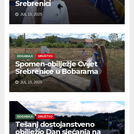
Srebrenici
JUL 15, 2025
DOGAĐAJI
DRUŠTVO
Spomen-obilježje Cvijet
Srebrenice u Bobarama
JUL 15, 2025
DOGAĐAJI
DRUŠTVO
Tešanj dostojanstveno
obilježio Dan sjećanja na