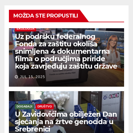
MOŽDA STE PROPUSTILI
EKOLOGIJA
Uz podršku federalnog
Fonda za zaštitu okoliša
snimljena 4 dokumentarna
filma o područjima priride
koja zavrjeđuju zaštitu države
JUL 15, 2025
DOGAĐAJI
DRUŠTVO
U Zavidovićima obilježen Dan
sjećanja na žrtve genocida u
Srebrenici