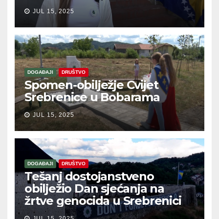
JUL 15, 2025
DOGAĐAJI
DRUŠTVO
Spomen-obilježje Cvijet
Srebrenice u Bobarama
JUL 15, 2025
DOGAĐAJI
DRUŠTVO
Tešanj dostojanstveno
obilježio Dan sjećanja na
žrtve genocida u Srebrenici
JUL 15, 2025