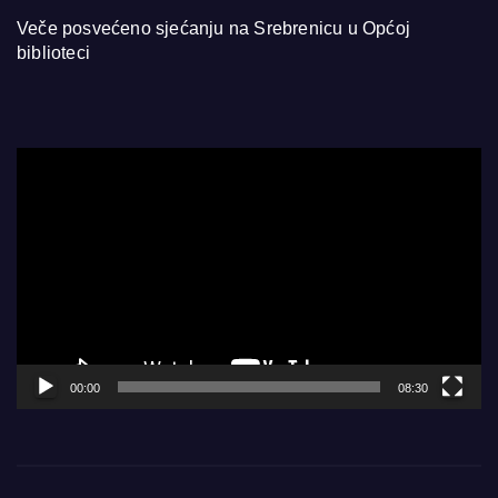
Veče posvećeno sjećanju na Srebrenicu u Općoj
biblioteci
Video
Player
00:00
08:30