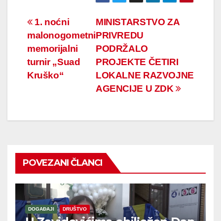
Navigacija
1. noćni
MINISTARSTVO ZA
malonogometni
PRIVREDU
članaka
memorijalni
PODRŽALO
turnir „Suad
PROJEKTE ČETIRI
Kruško“
LOKALNE RAZVOJNE
AGENCIJE U ZDK
POVEZANI ČLANCI
DOGAĐAJI
DRUŠTVO