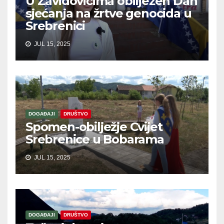
U Zavidovićima obilježen Dan
sjećanja na žrtve genocida u
Srebrenici
JUL 15, 2025
DOGAĐAJI
DRUŠTVO
Spomen-obilježje Cvijet
Srebrenice u Bobarama
JUL 15, 2025
DOGAĐAJI
DRUŠTVO