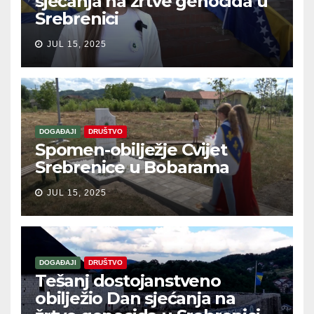
sjećanja na žrtve genocida u
Srebrenici
JUL 15, 2025
DOGAĐAJI
DRUŠTVO
Spomen-obilježje Cvijet
Srebrenice u Bobarama
JUL 15, 2025
DOGAĐAJI
DRUŠTVO
Tešanj dostojanstveno
obilježio Dan sjećanja na