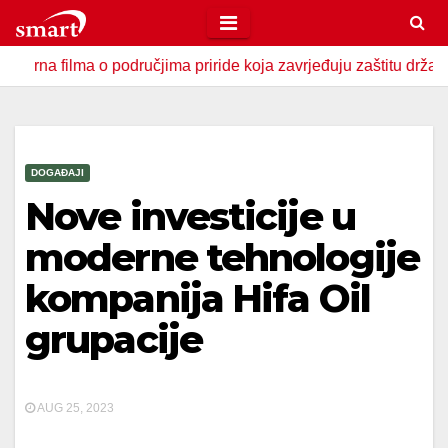
Skip
to
lma o područjima priride koja zavrjeđuju zaštitu države
U
content
DOGAĐAJI
Nove investicije u
moderne tehnologije
kompanija Hifa Oil
grupacije
AUG 25, 2023