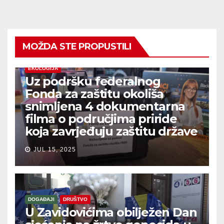
MOŽDA STE PROPUSTILI
EKOLOGIJA
Uz podršku federalnog
Fonda za zaštitu okoliša
snimljena 4 dokumentarna
filma o područjima priride
koja zavrjeđuju zaštitu države
JUL 15, 2025
DOGAĐAJI
DRUŠTVO
U Zavidovićima obilježen Dan