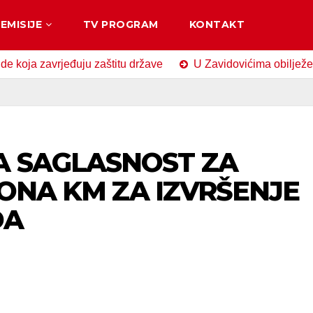
EMISIJE
TV PROGRAM
KONTAKT
avrjeđuju zaštitu države
U Zavidovićima obilježen Dan sj
A SAGLASNOST ZA
LIONA KM ZA IZVRŠENJE
DA