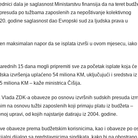
nici dala je saglasnost Ministarstvu finansija da na teret budž
h presuda po tužbama zaposlenih za nepoštivanje kolektivnog
20. godine saglasnost dao Evropski sud za ljudska prava u
ožen maksimalan napor da se isplata izvrši u ovom mjesecu, iako
narednih 15 dana mogli pripremiti sve za početak isplate koja će
ska izvršenja uplaćeno 54 miliona KM, uključujući i sredstva iz
 miliona KM – kaže ministrica Čišija.
a Vlada ZDK-a obaveze po osnovu izvršnih sudskih presuda izm
 na osnovu tužbi zaposlenih koji primaju platu iz budžeta –
noj upravi, od kojih najstarije datiraju iz 2004. godine.
i sve obaveze prema budžetskim korisnicima, kao i obaveze po 
jalni dijalog sa predstavnicima sindikata, kako bi na obostrano