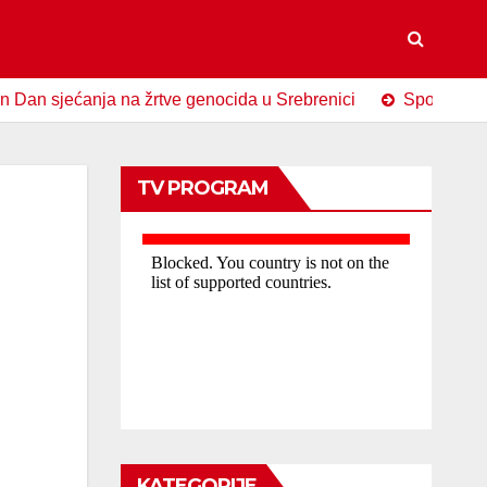
ećanja na žrtve genocida u Srebrenici
Spomen-obilježje C
TV PROGRAM
KATEGORIJE