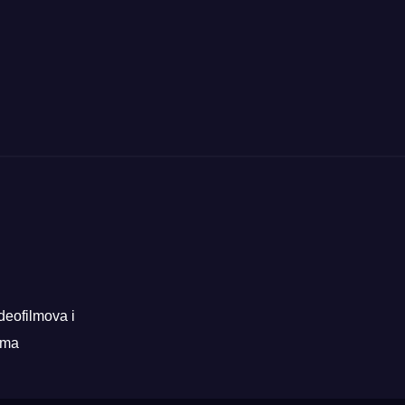
deofilmova i
rama