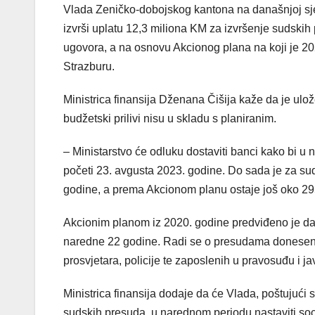
Vlada Zeničko-dobojskog kantona na današnjoj sjed
izvrši uplatu 12,3 miliona KM za izvršenje sudski
ugovora, a na osnovu Akcionog plana na koji je 20
Strazburu.
Ministrica finansija Dženana Čišija kaže da je ul
budžetski prilivi nisu u skladu s planiranim.
– Ministarstvo će odluku dostaviti banci kako bi u 
početi 23. avgusta 2023. godine. Do sada je za sud
godine, a prema Akcionom planu ostaje još oko 295
Akcionim planom iz 2020. godine predviđeno je d
naredne 22 godine. Radi se o presudama donesenim
prosvjetara, policije te zaposlenih u pravosuđu i jav
Ministrica finansija dodaje da će Vlada, poštujuć
sudskih presuda, u narednom periodu nastaviti soci