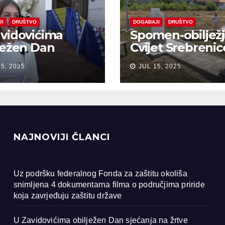
JI
DRUŠTVO
DOGAĐAJI
DRUŠTVO
vidovićima
Spomen-obiljež
ježen Dan
Cvijet Srebrenic
anja na žrtve
Bobarama
15, 2025
JUL 15, 2025
ocida u
renici
NAJNOVIJI ČLANCI
Uz podršku federalnog Fonda za zaštitu okoliša
snimljena 4 dokumentarna filma o područjima priride
koja zavrjeđuju zaštitu države
U Zavidovićima obilježen Dan sjećanja na žrtve