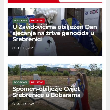
DOGAĐAJI
DRUŠTVO
U Zavidovićima obilježen Dan
sjećanja na žrtve genocida u
Srebrenici
JUL 15, 2025
DOGAĐAJI
DRUŠTVO
Spomen-obilježje Cvijet
Srebrenice u Bobarama
JUL 15, 2025