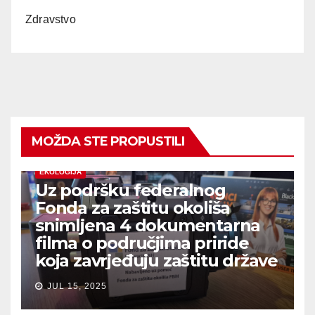
Zdravstvo
MOŽDA STE PROPUSTILI
EKOLOGIJA
Uz podršku federalnog
Fonda za zaštitu okoliša
snimljena 4 dokumentarna
filma o područjima priride
koja zavrjeđuju zaštitu države
JUL 15, 2025