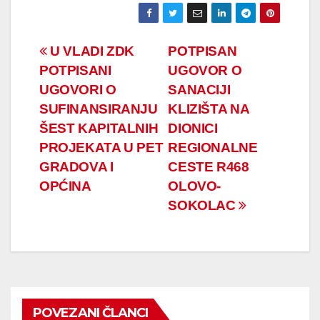
Navigacija
U VLADI ZDK
POTPISAN
POTPISANI
UGOVOR O
članaka
UGOVORI O
SANACIJI
SUFINANSIRANJU
KLIZIŠTA NA
ŠEST KAPITALNIH
DIONICI
PROJEKATA U PET
REGIONALNE
GRADOVA I
CESTE R468
OPĆINA
OLOVO-
SOKOLAC
POVEZANI ČLANCI