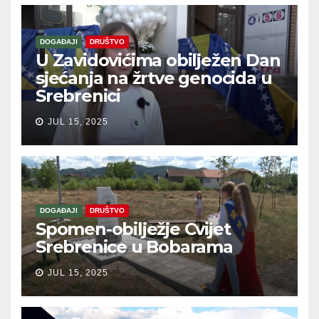
DOGAĐAJI
DRUŠTVO
U Zavidovićima obilježen Dan
sjećanja na žrtve genocida u
Srebrenici
JUL 15, 2025
DOGAĐAJI
DRUŠTVO
Spomen-obilježje Cvijet
Srebrenice u Bobarama
JUL 15, 2025