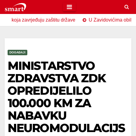
Skip
to
 zavrjeđuju zaštitu države
U Zavidovićima obilježen Dan s
content
DOGAĐAJI
MINISTARSTVO
ZDRAVSTVA ZDK
OPREDIJELILO
100.000 KM ZA
NABAVKU
NEUROMODULACIJS