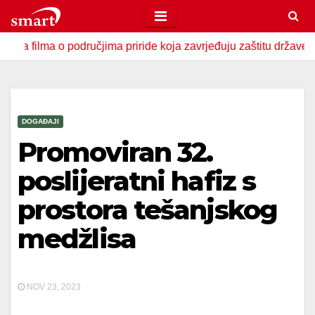
Skip
to
a o područjima priride koja zavrjeđuju zaštitu države
U Z
content
DOGAĐAJI
Promoviran 32.
poslijeratni hafiz s
prostora tešanjskog
medžlisa
NOV 23, 2023