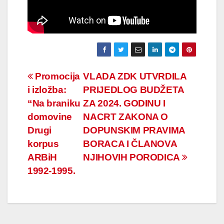
Navigacija
Promocija
VLADA ZDK UTVRDILA
i izložba:
PRIJEDLOG BUDŽETA
članaka
“Na braniku
ZA 2024. GODINU I
domovine
NACRT ZAKONA O
Drugi
DOPUNSKIM PRAVIMA
korpus
BORACA I ČLANOVA
ARBiH
NJIHOVIH PORODICA
1992-1995.