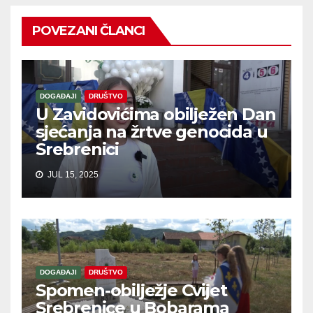
POVEZANI ČLANCI
DOGAĐAJI
DRUŠTVO
U Zavidovićima obilježen Dan
sjećanja na žrtve genocida u
Srebrenici
JUL 15, 2025
DOGAĐAJI
DRUŠTVO
Spomen-obilježje Cvijet
Srebrenice u Bobarama