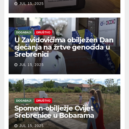
JUL 15, 2025
DOGAĐAJI
DRUŠTVO
U Zavidovićima obilježen Dan
sjećanja na žrtve genocida u
Srebrenici
JUL 15, 2025
DOGAĐAJI
DRUŠTVO
Spomen-obilježje Cvijet
Srebrenice u Bobarama
JUL 15, 2025