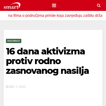
Skip
to
ma o područjima priride koja zavrjeđuju zaštitu države
U 
content
DOGAĐAJI
16 dana aktivizma
protiv rodno
zasnovanog nasilja
DEC 7, 2023