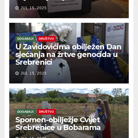
JUL 15, 2025
DOGAĐAJI
DRUŠTVO
U Zavidovićima obilježen Dan
sjećanja na žrtve genocida u
Srebrenici
JUL 15, 2025
DOGAĐAJI
DRUŠTVO
Spomen-obilježje Cvijet
Srebrenice u Bobarama