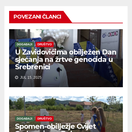
POVEZANI ČLANCI
DOGAĐAJI
DRUŠTVO
U Zavidovićima obilježen Dan
sjećanja na žrtve genocida u
Srebrenici
JUL 15, 2025
DOGAĐAJI
DRUŠTVO
Spomen-obilježje Cvijet