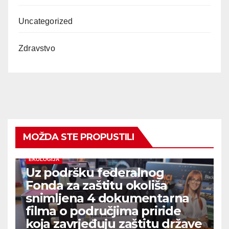
Uncategorized
Zdravstvo
MOŽDA STE PROPUSTILI
EKOLOGIJA
Uz podršku federalnog
Fonda za zaštitu okoliša
snimljena 4 dokumentarna
filma o područjima priride
koja zavrjeđuju zaštitu države