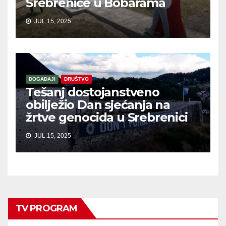
Srebrenice u Bobarama
JUL 15, 2025
DOGAĐAJI
DRUŠTVO
Tešanj dostojanstveno
obilježio Dan sjećanja na
žrtve genocida u Srebrenici
JUL 15, 2025
TV PROGRAM