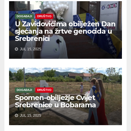
DOGAĐAJI
DRUŠTVO
U Zavidovićima obilježen Dan
sjećanja na žrtve genocida u
Srebrenici
JUL 15, 2025
DOGAĐAJI
DRUŠTVO
Spomen-obilježje Cvijet
Srebrenice u Bobarama
JUL 15, 2025