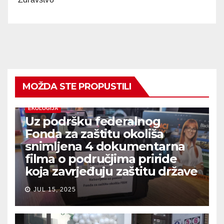
MOŽDA STE PROPUSTILI
EKOLOGIJA
Uz podršku federalnog
Fonda za zaštitu okoliša
snimljena 4 dokumentarna
filma o područjima priride
koja zavrjeđuju zaštitu države
JUL 15, 2025