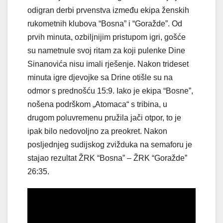
odigran derbi prvenstva između ekipa ženskih
rukometnih klubova “Bosna” i “Goražde”. Od
prvih minuta, ozbiljnijim pristupom igri, gošće
su nametnule svoj ritam za koji pulenke Dine
Sinanovića nisu imali rješenje. Nakon trideset
minuta igre djevojke sa Drine otišle su na
odmor s prednošću 15:9. Iako je ekipa “Bosne”,
nošena podrškom „Atomaca“ s tribina, u
drugom poluvremenu pružila jači otpor, to je
ipak bilo nedovoljno za preokret. Nakon
posljednjeg sudijskog zvižduka na semaforu je
stajao rezultat ŽRK “Bosna” – ŽRK “Goražde”
26:35.