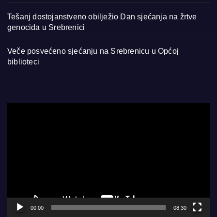
Tešanj dostojanstveno obilježio Dan sjećanja na žrtve
genocida u Srebrenici
Veče posvećeno sjećanju na Srebrenicu u Općoj
biblioteci
Video
Player
00:00
08:30