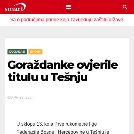
Skip
to
o područjima priride koja zavrjeđuju zaštitu države
U Zav
content
DOGAĐAJI
SPORT
Goraždanke ovjerile
titulu u Tešnju
APR 22, 2024
U sklopu 13. kola Prve rukometne lige
Federacije Bosne i Hercegovine u Tešnju je