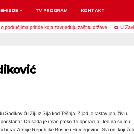
EMISIJE
TV PROGRAM
KONTAKT
čjima priride koja zavrjeđuju zaštitu države
U Zavidovići
diković
Sadikoviću Ziji iz Šija kod Tešnja. Zijad je rastavljen, živi u
podstanar. Do sada je imao preko 15 operacija. Jedina su mu
 borac Armije Republike Bosne i Hercegovine. Svi oni koji žel