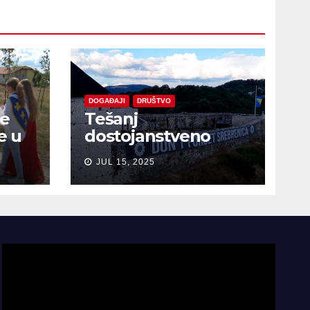
DOGAĐAJI
DRUŠTVO
je
Tešanj
e u
dostojanstveno
obilježio Dan
JUL 15, 2025
sjećanja na žrtve
genocida u
Srebrenici
Video
Player