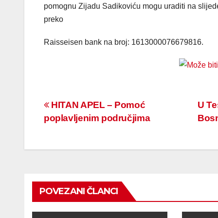
pomognu Zijadu Sadikoviću mogu uraditi na slijedeć
preko
Raisseisen bank na broj: 1613000076679816.
Navigacija
HITAN APEL – Pomoć
U Te
poplavljenim područjima
Bosn
članaka
POVEZANI ČLANCI