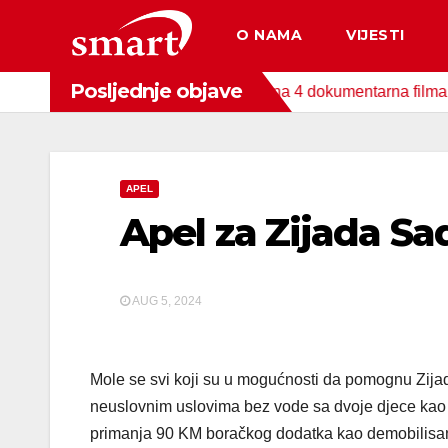
Skip
O NAMA
VIJESTI
to
content
Posljednje objave
onda za zaštitu okoliša snimljena 4 dokumentarna filma o podru
APEL
Apel za Zijada Sa
AUG 5, 2024
Mole se svi koji su u mogućnosti da pomognu Zijadu 
neuslovnim uslovima bez vode sa dvoje djece kao 
primanja 90 KM boračkog dodatka kao demobilisani