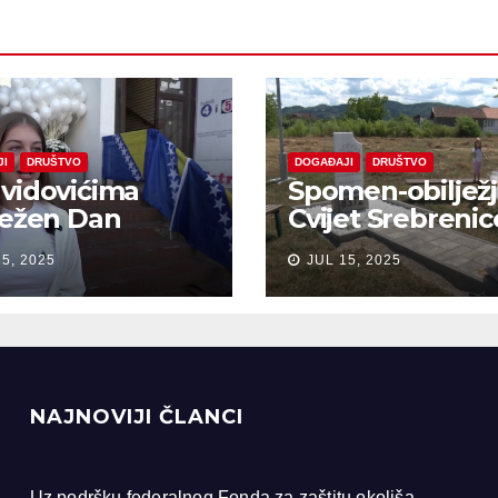
JI
DRUŠTVO
DOGAĐAJI
DRUŠTVO
vidovićima
Spomen-obiljež
ježen Dan
Cvijet Srebrenic
anja na žrtve
Bobarama
15, 2025
JUL 15, 2025
ocida u
renici
NAJNOVIJI ČLANCI
Uz podršku federalnog Fonda za zaštitu okoliša