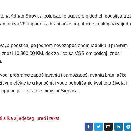
tona Adnan Sirovica potpisao je ugovore o dodjeli podsticaja z
ganima sa 26 pripadnika branilačke populacije, a ukupna vrijedn
iva, a podsticaj po jednom novozaposlenom radniku u pravnim
znosi 10.800,00 KM, dok za lica sa VSS-om poticaj iznosi
.
provodi programe zapošljavanja i samozapošljavanja branilačke
itivne efekte te u konačnici vode poboljšanju kvaliteta života i
populacije – rekao je ministar Sirovica.