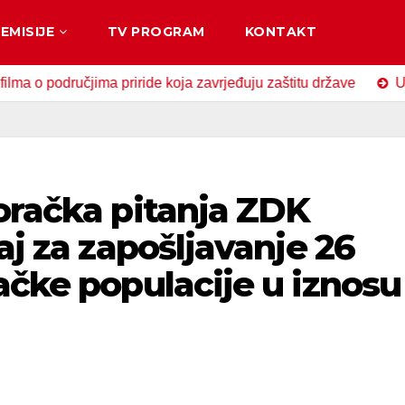
EMISIJE
TV PROGRAM
KONTAKT
odručjima priride koja zavrjeđuju zaštitu države
U Zavido
oračka pitanja ZDK
aj za zapošljavanje 26
ačke populacije u iznosu
M