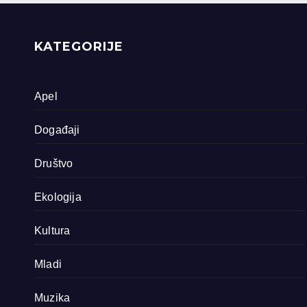
priride koja
zavrjeđuju zaštitu
države
KATEGORIJE
Apel
Događaji
Društvo
Ekologija
Kultura
Mladi
Muzika