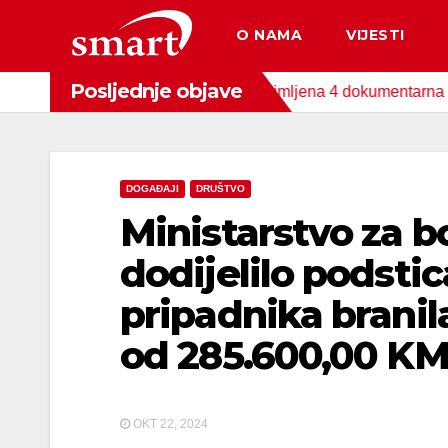
Skip
O NAMA
VIJESTI
to
content
Posljednje objave
og Fonda za zaštitu okoliša snimljena 4 dokumentarna filma o p
DOGAĐAJI
DRUŠTVO
Ministarstvo za b
dodijelilo podstic
pripadnika branil
od 285.600,00 K
OKT 22, 2024