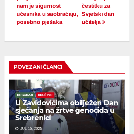
članaka
nam je sigurnost
čestitku za
učesnika u saobraćaju,
Svjetski dan
posebno pješaka
učitelja
POVEZANI ČLANCI
DOGAĐAJI
DRUŠTVO
U Zavidovićima obilježen Dan
sjećanja na žrtve genocida u
Srebrenici
JUL 15, 2025