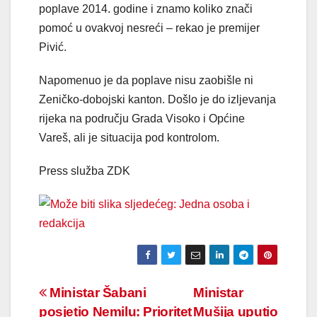
poplave 2014. godine i znamo koliko znači
pomoć u ovakvoj nesreći – rekao je premijer
Pivić.
Napomenuo je da poplave nisu zaobišle ni
Zeničko-dobojski kanton. Došlo je do izljevanja
rijeka na području Grada Visoko i Općine
Vareš, ali je situacija pod kontrolom.
Press služba ZDK
Navigacija
Ministar Šabani
Ministar
posjetio Nemilu: Prioritet
Mušija uputio