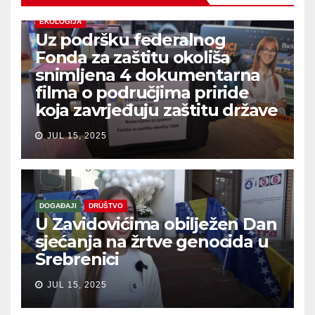
EKOLOGIJA
Uz podršku federalnog
Fonda za zaštitu okoliša
snimljena 4 dokumentarna
filma o područjima priride
koja zavrjeđuju zaštitu države
JUL 15, 2025
DOGAĐAJI
DRUŠTVO
U Zavidovićima obilježen Dan
sjećanja na žrtve genocida u
Srebrenici
JUL 15, 2025