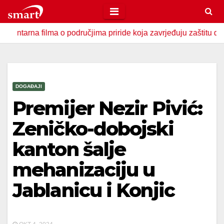
Skip
to
 filma o područjima priride koja zavrjeđuju zaštitu države
content
DOGAĐAJI
Premijer Nezir Pivić:
Zeničko-dobojski
kanton šalje
mehanizaciju u
Jablanicu i Konjic