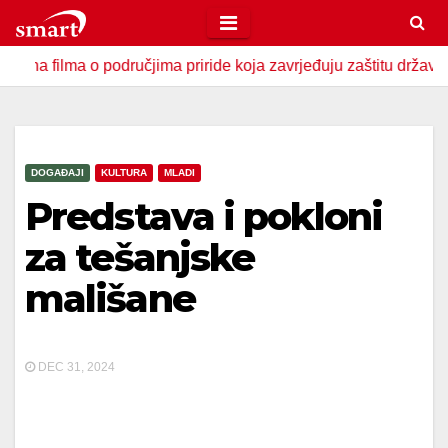
Skip
to
ma o područjima priride koja zavrjeđuju zaštitu države
U 
content
DOGAĐAJI
KULTURA
MLADI
Predstava i pokloni
za tešanjske
mališane
DEC 31, 2024