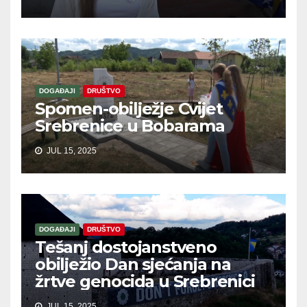
DOGAĐAJI
DRUŠTVO
Spomen-obilježje Cvijet
Srebrenice u Bobarama
JUL 15, 2025
DOGAĐAJI
DRUŠTVO
Tešanj dostojanstveno
obilježio Dan sjećanja na
žrtve genocida u Srebrenici
JUL 15, 2025