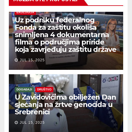
EKOLOGIJA
Uz podršku federalnog
Fonda za zaštitu okoliša
snimljena 4 dokumentarna
filma o područjima priride
koja zavrjeđuju zaštitu države
JUL 15, 2025
DOGAĐAJI
DRUŠTVO
U Zavidovićima obilježen Dan
sjećanja na žrtve genocida u
Srebrenici
JUL 15, 2025