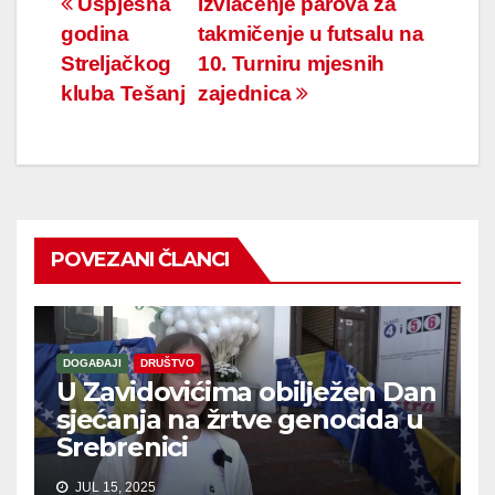
Navigacija
Uspješna
Izvlačenje parova za
godina
takmičenje u futsalu na
članaka
Streljačkog
10. Turniru mjesnih
kluba Tešanj
zajednica
POVEZANI ČLANCI
DOGAĐAJI
DRUŠTVO
U Zavidovićima obilježen Dan
sjećanja na žrtve genocida u
Srebrenici
JUL 15, 2025