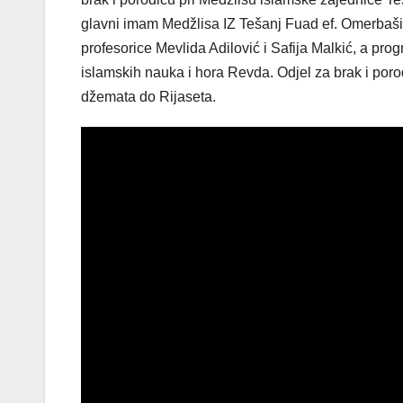
glavni imam Medžlisa IZ Tešanj Fuad ef. Omerbašić,
profesorice Mevlida Adilović i Safija Malkić, a p
islamskih nauka i hora Revda. Odjel za brak i poro
džemata do Rijaseta.