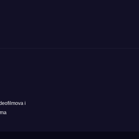
deofilmova i
rama