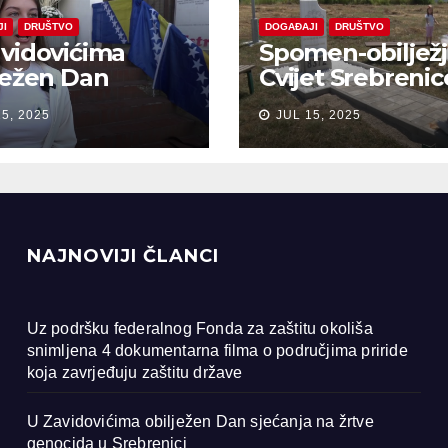
JI
DRUŠTVO
DOGAĐAJI
DRUŠTVO
vidovićima
Spomen-obiljež
ježen Dan
Cvijet Srebrenic
anja na žrtve
Bobarama
15, 2025
JUL 15, 2025
ocida u
renici
NAJNOVIJI ČLANCI
Uz podršku federalnog Fonda za zaštitu okoliša
snimljena 4 dokumentarna filma o područjima priride
koja zavrjeđuju zaštitu države
U Zavidovićima obilježen Dan sjećanja na žrtve
genocida u Srebrenici