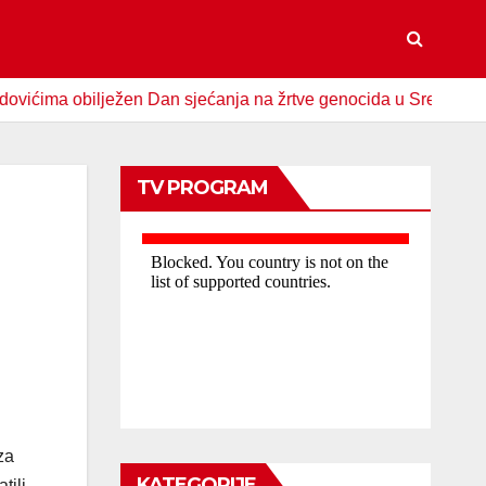
 obilježen Dan sjećanja na žrtve genocida u Srebrenici
S
TV PROGRAM
za
KATEGORIJE
tili