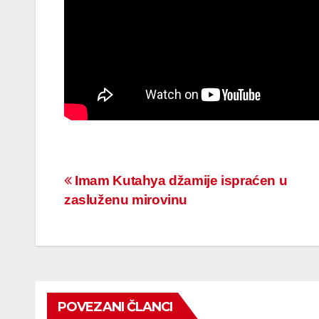
Navigacija
Imam Kutahya džamije ispraćen u
zasluženu mirovinu
članaka
POVEZANI ČLANCI