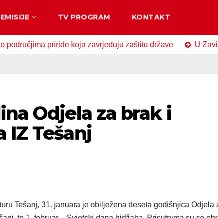
EMISIJE
TV PROGRAM
KONTAKT
ima priride koja zavrjeđuju zaštitu države
U Zavidovićima
ina Odjela za brak i
 IZ Tešanj
uru Tešanj, 31. januara je obilježena deseta godišnjica Odjela 
anj, te 1. februar – Svjetski dana hidžaba. Prisutnima su se obra