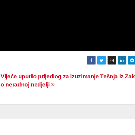
Vijeće uputilo prijedlog za izuzimanje Tešnja iz Za
o neradnoj nedjelji