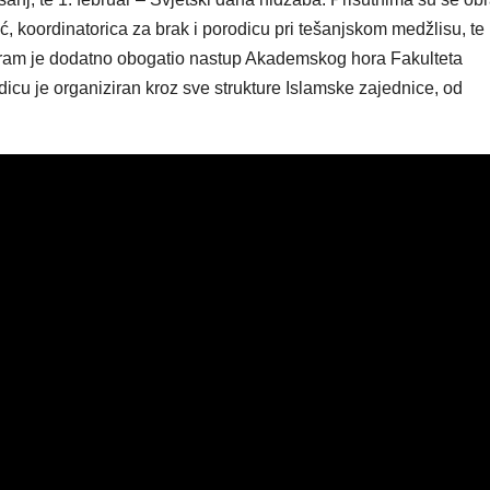
 koordinatorica za brak i porodicu pri tešanjskom medžlisu, te
rogram je dodatno obogatio nastup Akademskog hora Fakulteta
dicu je organiziran kroz sve strukture Islamske zajednice, od