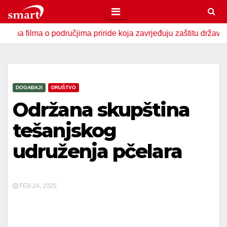
Skip
to
ma o područjima priride koja zavrjeđuju zaštitu države
U Z
content
DOGAĐAJI
DRUŠTVO
Održana skupština
tešanjskog
udruženja pčelara
FEB 24, 2025