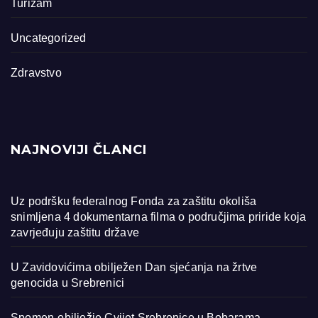
Turizam
Uncategorized
Zdravstvo
NAJNOVIJI ČLANCI
Uz podršku federalnog Fonda za zaštitu okoliša
snimljena 4 dokumentarna filma o područjima priride koja
zavrjeđuju zaštitu države
U Zavidovićima obilježen Dan sjećanja na žrtve
genocida u Srebrenici
Spomen-obilježje Cvijet Srebrenice u Bobarama