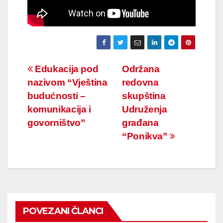
Navigacija
Edukacija pod
Održana
nazivom “Vještina
redovna
članaka
budućnosti –
skupština
komunikacija i
Udruženja
govorništvo”
građana
“Ponikva”
POVEZANI ČLANCI