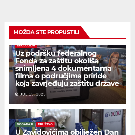
MOŽDA STE PROPUSTILI
EKOLOGIJA
Uz podršku federalnog
Fonda za zaštitu okoliša
snimljena 4 dokumentarna
filma o područjima priride
koja zavrjeđuju zaštitu države
JUL 15, 2025
DOGAĐAJI
DRUŠTVO
U Zavidovićima obilježen Dan