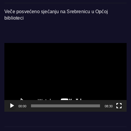
Veče posvećeno sjećanju na Srebrenicu u Općoj
biblioteci
Video
Player
00:00
08:30