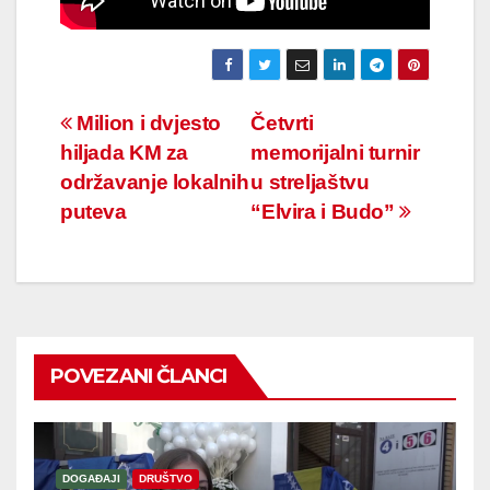
Navigacija
Milion i dvjesto
Četvrti
hiljada KM za
memorijalni turnir
članaka
održavanje lokalnih
u streljaštvu
puteva
“Elvira i Budo”
POVEZANI ČLANCI
DOGAĐAJI
DRUŠTVO