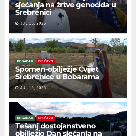
sjećanja na žrtve genocida u
Srebrenici
JUL 15, 2025
DOGAĐAJI
DRUŠTVO
Spomen-obilježje Cvijet
Srebrenice u Bobarama
JUL 15, 2025
DOGAĐAJI
DRUŠTVO
Tešanj dostojanstveno
obilježio Dan sjećanja na