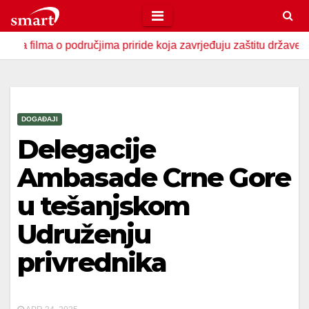
Skip
to
a o područjima priride koja zavrjeđuju zaštitu države
U Z
content
DOGAĐAJI
Delegacije
Ambasade Crne Gore
u tešanjskom
Udruženju
privrednika