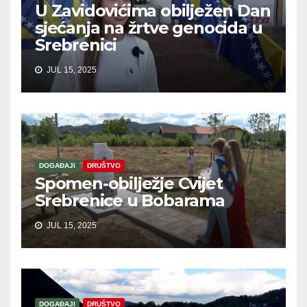
U Zavidovićima obilježen Dan
sjećanja na žrtve genocida u
Srebrenici
JUL 15, 2025
DOGAĐAJI
DRUŠTVO
Spomen-obilježje Cvijet
Srebrenice u Bobarama
JUL 15, 2025
DOGAĐAJI
DRUŠTVO