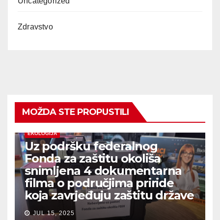
Uncategorized
Zdravstvo
MOŽDA STE PROPUSTILI
EKOLOGIJA
Uz podršku federalnog
Fonda za zaštitu okoliša
snimljena 4 dokumentarna
filma o područjima priride
koja zavrjeđuju zaštitu države
JUL 15, 2025