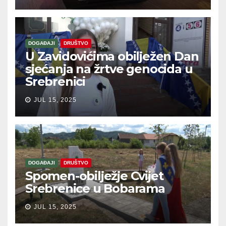
DOGAĐAJI
DRUŠTVO
U Zavidovićima obilježen Dan
sjećanja na žrtve genocida u
Srebrenici
JUL 15, 2025
DOGAĐAJI
DRUŠTVO
Spomen-obilježje Cvijet
Srebrenice u Bobarama
JUL 15, 2025