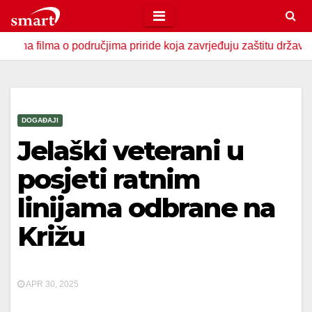
Skip
to
ma o područjima priride koja zavrjeđuju zaštitu države
U 
content
DOGAĐAJI
Jelaški veterani u
posjeti ratnim
linijama odbrane na
Križu
APR 30, 2025