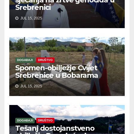
Srebrenici
JUL 15, 2025
DOGAĐAJI
DRUŠTVO
Spomen-obilježje Cvijet
Srebrenice u Bobarama
JUL 15, 2025
DOGAĐAJI
DRUŠTVO
Tešanj dostojanstveno