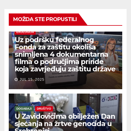
MOŽDA STE PROPUSTILI
EKOLOGIJA
Uz podršku federalnog
Fonda za zaštitu okoliša
snimljena 4 dokumentarna
filma o područjima priride
koja zavrjeđuju zaštitu države
JUL 15, 2025
DOGAĐAJI
DRUŠTVO
U Zavidovićima obilježen Dan
sjećanja na žrtve genocida u
Srebrenici