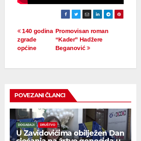
Navigacija
140 godina
Promovisan roman
zgrade
“Kader” Hadžere
članaka
općine
Beganović
POVEZANI ČLANCI
DOGAĐAJI
DRUŠTVO
U Zavidovićima obilježen Dan
sjećanja na žrtve genocida u