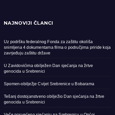
NAJNOVIJI ČLANCI
Uz podršku federalnog Fonda za zaštitu okoliša
snimljena 4 dokumentarna filma o područjima priride koja
zavrjeđuju zaštitu države
U Zavidovićima obilježen Dan sjećanja na žrtve
genocida u Srebrenici
Spomen-obilježje Cvijet Srebrenice u Bobarama
Tešanj dostojanstveno obilježio Dan sjećanja na žrtve
genocida u Srebrenici
Veče posvećeno sjećanju na Srebrenicu u Općoj