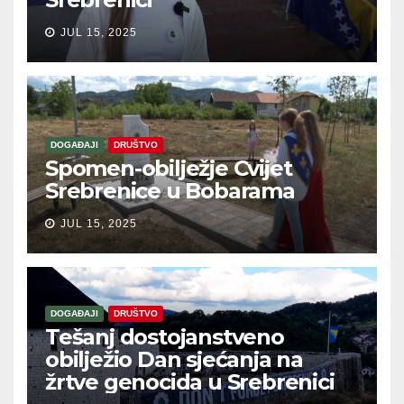
JUL 15, 2025
DOGAĐAJI
DRUŠTVO
Spomen-obilježje Cvijet
Srebrenice u Bobarama
JUL 15, 2025
DOGAĐAJI
DRUŠTVO
Tešanj dostojanstveno
obilježio Dan sjećanja na
žrtve genocida u Srebrenici