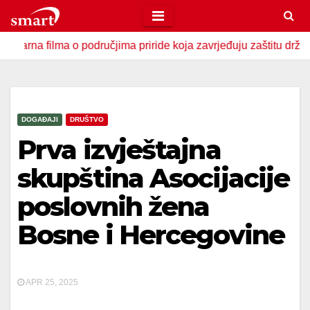
Skip
to
ilma o područjima priride koja zavrjeđuju zaštitu države
content
DOGAĐAJI
DRUŠTVO
Prva izvještajna
skupština Asocijacije
poslovnih žena
Bosne i Hercegovine
APR 25, 2025