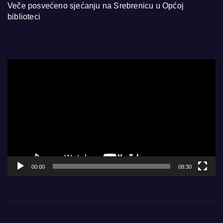
Veče posvećeno sjećanju na Srebrenicu u Općoj
biblioteci
Video
Player
00:00
08:30