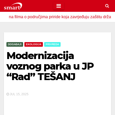
Skip
to
lma o područjima priride koja zavrjeđuju zaštitu države
U 
content
DOGAĐAJI
EKOLOGIJA
PRIVREDA
Modernizacija
voznog parka u JP
“Rad” TEŠANJ
JUL 15, 2025