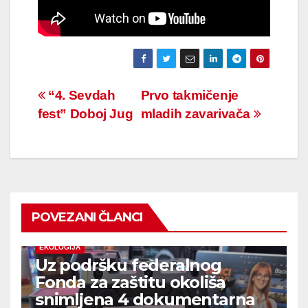
Navigacija
“4. Sevdah
Prvo takmičenje
fest” Doboj Jug
mladih zavarivača
članaka
POVEZANI ČLANCI
EKOLOGIJA
Uz podršku federalnog
Fonda za zaštitu okoliša
snimljena 4 dokumentarna