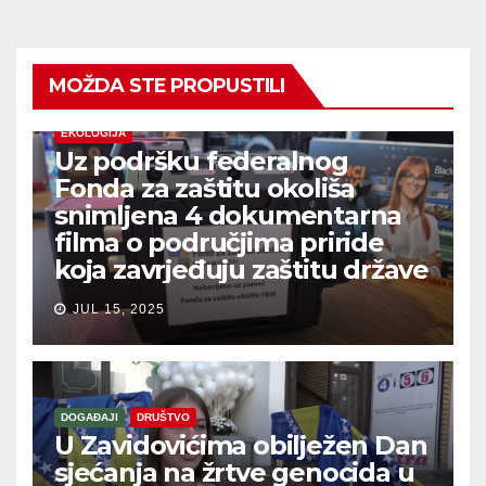
MOŽDA STE PROPUSTILI
EKOLOGIJA
Uz podršku federalnog
Fonda za zaštitu okoliša
snimljena 4 dokumentarna
filma o područjima priride
koja zavrjeđuju zaštitu države
JUL 15, 2025
DOGAĐAJI
DRUŠTVO
U Zavidovićima obilježen Dan
sjećanja na žrtve genocida u