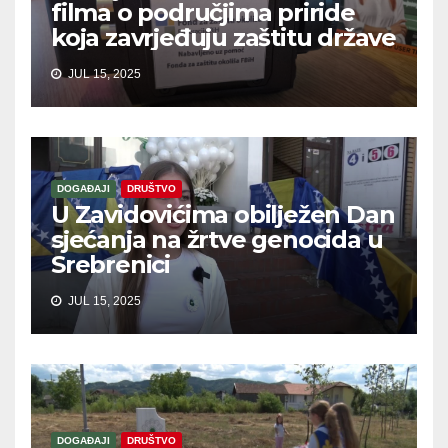
filma o područjima priride
koja zavrjeđuju zaštitu države
JUL 15, 2025
DOGAĐAJI
DRUŠTVO
U Zavidovićima obilježen Dan
sjećanja na žrtve genocida u
Srebrenici
JUL 15, 2025
DOGAĐAJI
DRUŠTVO