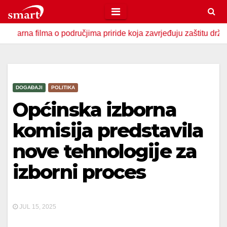
Skip
to
filma o područjima priride koja zavrjeđuju zaštitu države
content
DOGAĐAJI
POLITIKA
Općinska izborna
komisija predstavila
nove tehnologije za
izborni proces
JUL 15, 2025