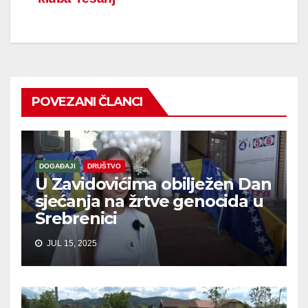
POVEZANI ČLANCI
DOGAĐAJI
DRUŠTVO
U Zavidovićima obilježen Dan
sjećanja na žrtve genocida u
Srebrenici
JUL 15, 2025