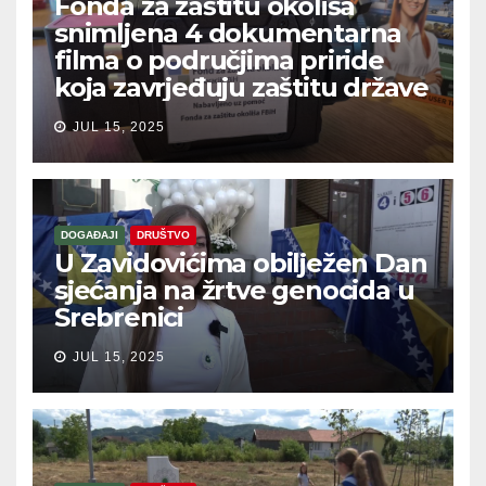
Fonda za zaštitu okoliša
snimljena 4 dokumentarna
filma o područjima priride
koja zavrjeđuju zaštitu države
JUL 15, 2025
DOGAĐAJI
DRUŠTVO
U Zavidovićima obilježen Dan
sjećanja na žrtve genocida u
Srebrenici
JUL 15, 2025