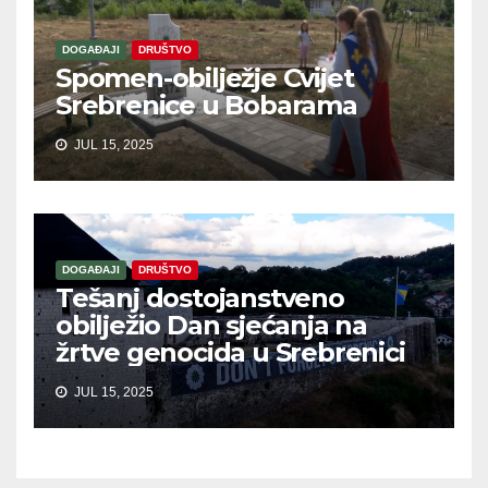
DOGAĐAJI
DRUŠTVO
Spomen-obilježje Cvijet
Srebrenice u Bobarama
JUL 15, 2025
DOGAĐAJI
DRUŠTVO
Tešanj dostojanstveno
obilježio Dan sjećanja na
žrtve genocida u Srebrenici
JUL 15, 2025