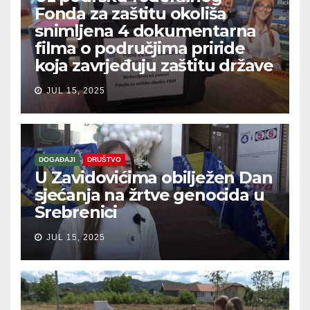
Fonda za zaštitu okoliša
snimljena 4 dokumentarna
filma o područjima priride
koja zavrjeđuju zaštitu države
JUL 15, 2025
DOGAĐAJI
DRUŠTVO
U Zavidovićima obilježen Dan
sjećanja na žrtve genocida u
Srebrenici
JUL 15, 2025