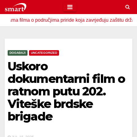
Skip
to
ilma o područjima priride koja zavrjeđuju zaštitu države
content
DOGAĐAJI
UNCATEGORIZED
Uskoro
dokumentarni film o
ratnom putu 202.
Viteške brdske
brigade