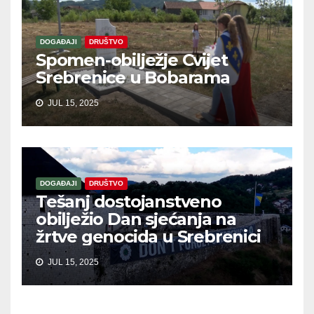
DOGAĐAJI
DRUŠTVO
Spomen-obilježje Cvijet
Srebrenice u Bobarama
JUL 15, 2025
DOGAĐAJI
DRUŠTVO
Tešanj dostojanstveno
obilježio Dan sjećanja na
žrtve genocida u Srebrenici
JUL 15, 2025