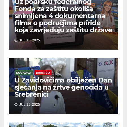
Uz podršku federalnog
Fonda za zaštitu okoliša
snimljena 4 dokumentarna
filma o područjima priride
koja zavrjeđuju zaštitu države
JUL 15, 2025
DOGAĐAJI
DRUŠTVO
U Zavidovićima obilježen Dan
sjećanja na žrtve genocida u
Srebrenici
JUL 15, 2025