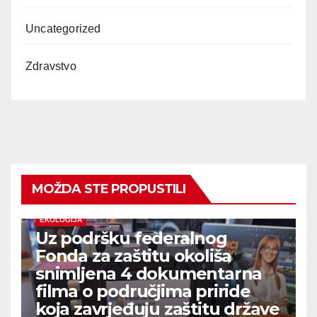
Uncategorized
Zdravstvo
MOŽDA STE PROPUSTILI
EKOLOGIJA
Uz podršku federalnog
Fonda za zaštitu okoliša
snimljena 4 dokumentarna
filma o područjima priride
koja zavrjeđuju zaštitu države