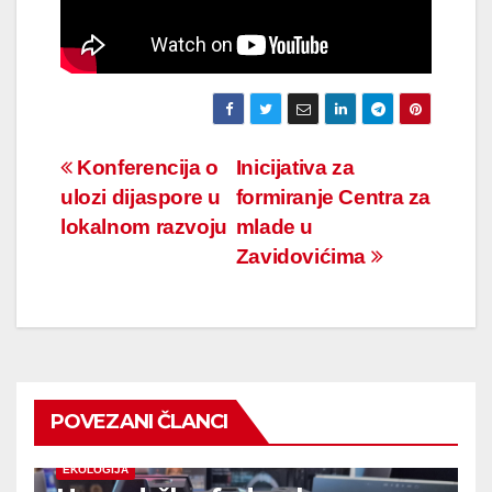
Navigacija
Konferencija o
Inicijativa za
ulozi dijaspore u
formiranje Centra za
članaka
lokalnom razvoju
mlade u
Zavidovićima
POVEZANI ČLANCI
EKOLOGIJA