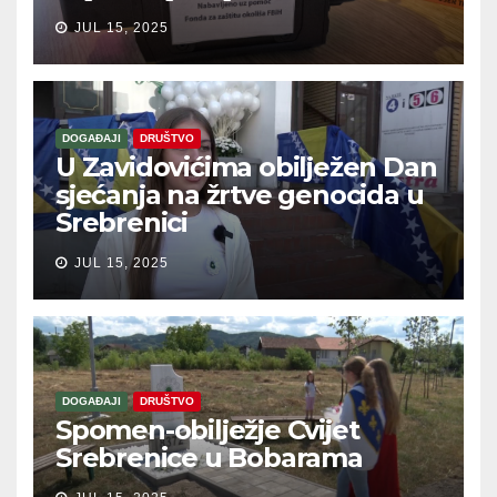
JUL 15, 2025
DOGAĐAJI
DRUŠTVO
U Zavidovićima obilježen Dan
sjećanja na žrtve genocida u
Srebrenici
JUL 15, 2025
DOGAĐAJI
DRUŠTVO
Spomen-obilježje Cvijet
Srebrenice u Bobarama