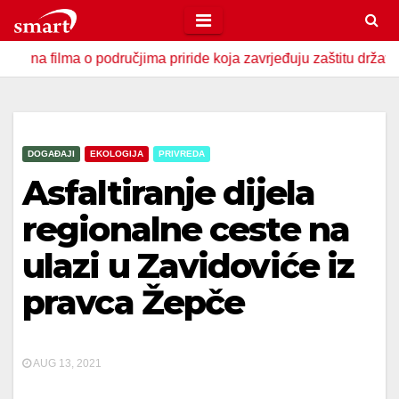
Skip
to
ma o područjima priride koja zavrjeđuju zaštitu države
U 
content
DOGAĐAJI
EKOLOGIJA
PRIVREDA
Asfaltiranje dijela
regionalne ceste na
ulazi u Zavidoviće iz
pravca Žepče
AUG 13, 2021