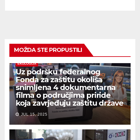
MOŽDA STE PROPUSTILI
EKOLOGIJA
Uz podršku federalnog
Fonda za zaštitu okoliša
snimljena 4 dokumentarna
filma o područjima priride
koja zavrjeđuju zaštitu države
JUL 15, 2025