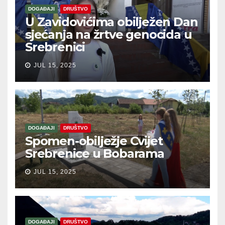
DOGAĐAJI
DRUŠTVO
U Zavidovićima obilježen Dan
sjećanja na žrtve genocida u
Srebrenici
JUL 15, 2025
DOGAĐAJI
DRUŠTVO
Spomen-obilježje Cvijet
Srebrenice u Bobarama
JUL 15, 2025
DOGAĐAJI
DRUŠTVO