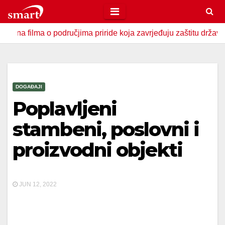
Skip
to
ma o područjima priride koja zavrjeđuju zaštitu države
U 
content
DOGAĐAJI
Poplavljeni
stambeni, poslovni i
proizvodni objekti
JUN 12, 2022