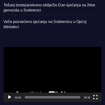
Tešanj dostojanstveno obilježio Dan sjećanja na žrtve
genocida u Srebrenici
Veče posvećeno sjećanju na Srebrenicu u Općoj
biblioteci
Video
Player
00:00
08:30