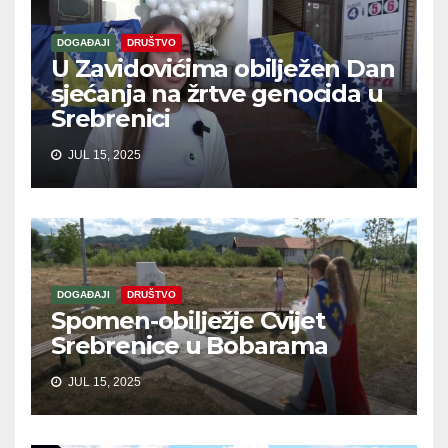
DOGAĐAJI
DRUŠTVO
U Zavidovićima obilježen Dan
sjećanja na žrtve genocida u
Srebrenici
JUL 15, 2025
DOGAĐAJI
DRUŠTVO
Spomen-obilježje Cvijet
Srebrenice u Bobarama
JUL 15, 2025