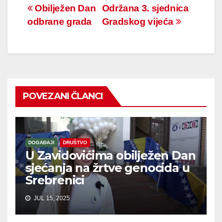
Navigacija
Obilježen Dan
Održana 3. sjednica
odbrane grada
Gradskog vijeća
članaka
POVEZANI ČLANCI
DOGAĐAJI
DRUŠTVO
U Zavidovićima obilježen Dan
sjećanja na žrtve genocida u
Srebrenici
JUL 15, 2025