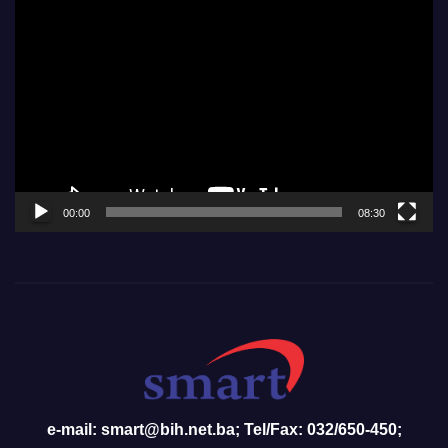
Video
Player
00:00
08:30
e-mail: smart@bih.net.ba; Tel/Fax: 032/650-450;