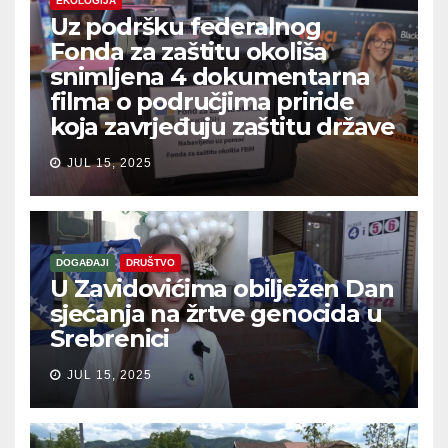
EKOLOGIJA
Uz podršku federalnog
Fonda za zaštitu okoliša
snimljena 4 dokumentarna
filma o područjima priride
koja zavrjeđuju zaštitu države
JUL 15, 2025
DOGAĐAJI
DRUŠTVO
U Zavidovićima obilježen Dan
sjećanja na žrtve genocida u
Srebrenici
JUL 15, 2025