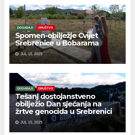
DOGAĐAJI
DRUŠTVO
Spomen-obilježje Cvijet
Srebrenice u Bobarama
JUL 15, 2025
DOGAĐAJI
DRUŠTVO
Tešanj dostojanstveno
obilježio Dan sjećanja na
žrtve genocida u Srebrenici
JUL 15, 2025