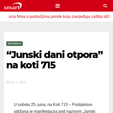
Skip
to
ilma o područjima priride koja zavrjeđuju zaštitu države
content
DOGAĐAJI
“Junski dani otpora”
na koti 715
JUL 1, 2022
U subotu 25. juna, na Koti 715 – Podsjelovo
održana je manifestacija pod nazivom „Junski