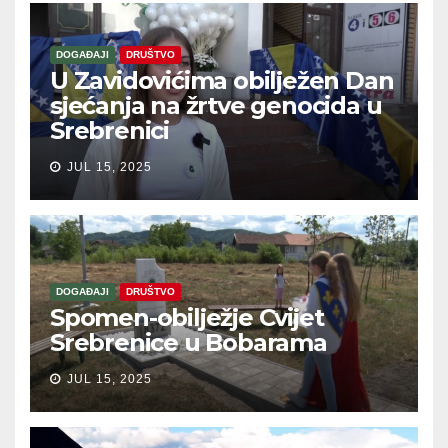
DOGAĐAJI
DRUŠTVO
U Zavidovićima obilježen Dan
sjećanja na žrtve genocida u
Srebrenici
JUL 15, 2025
DOGAĐAJI
DRUŠTVO
Spomen-obilježje Cvijet
Srebrenice u Bobarama
JUL 15, 2025