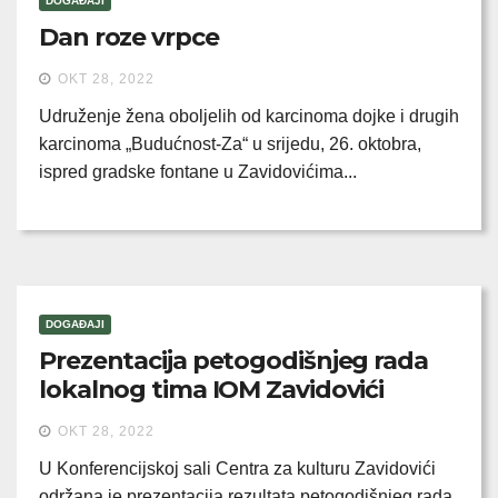
DOGAĐAJI
Dan roze vrpce
OKT 28, 2022
Udruženje žena oboljelih od karcinoma dojke i drugih
karcinoma „Budućnost-Za“ u srijedu, 26. oktobra,
ispred gradske fontane u Zavidovićima...
DOGAĐAJI
Prezentacija petogodišnjeg rada
lokalnog tima IOM Zavidovići
OKT 28, 2022
U Konferencijskoj sali Centra za kulturu Zavidovići
održana je prezentacija rezultata petogodišnjeg rada