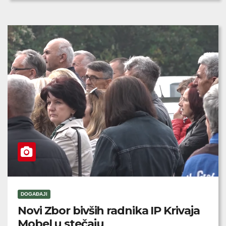
DOGAĐAJI
Novi Zbor bivših radnika IP Krivaja
Mobel u stečaju