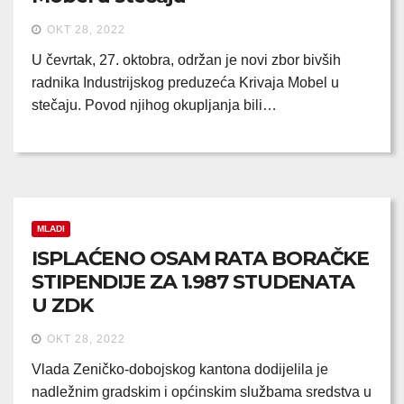
OKT 28, 2022
U čevrtak, 27. oktobra, održan je novi zbor bivših
radnika Industrijskog preduzeća Krivaja Mobel u
stečaju. Povod njihog okupljanja bili…
MLADI
ISPLAĆENO OSAM RATA BORAČKE
STIPENDIJE ZA 1.987 STUDENATA
U ZDK
OKT 28, 2022
Vlada Zeničko-dobojskog kantona dodijelila je
nadležnim gradskim i općinskim službama sredstva u