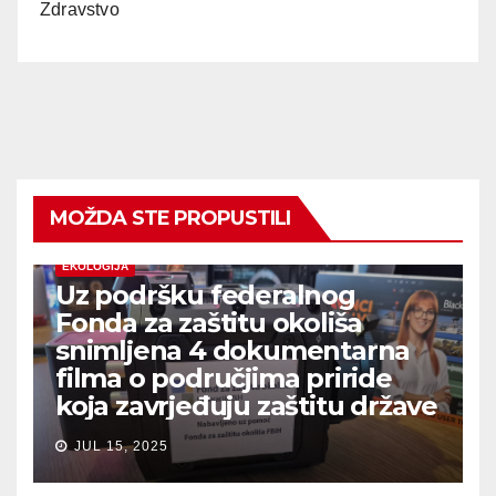
Zdravstvo
MOŽDA STE PROPUSTILI
EKOLOGIJA
Uz podršku federalnog
Fonda za zaštitu okoliša
snimljena 4 dokumentarna
filma o područjima priride
koja zavrjeđuju zaštitu države
JUL 15, 2025