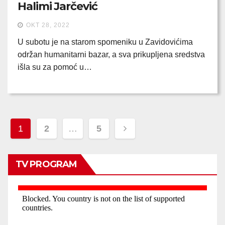
Halimi Jarčević
OKT 28, 2022
U subotu je na starom spomeniku u Zavidovićima
održan humanitarni bazar, a sva prikupljena sredstva
išla su za pomoć u…
Posts
1
2
…
5
pagination
TV PROGRAM