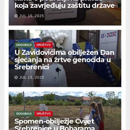
koja zavrjeđuju zaštitu države
JUL 15, 2025
DOGAĐAJI
DRUŠTVO
U Zavidovićima obilježen Dan
sjećanja na žrtve genocida u
Srebrenici
JUL 15, 2025
DOGAĐAJI
DRUŠTVO
Spomen-obilježje Cvijet
Srebrenice u Bobarama