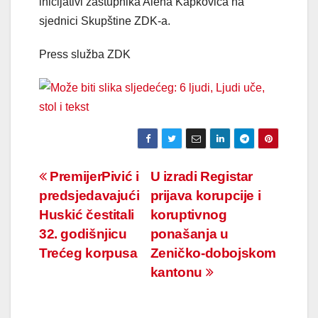
inicijativi zastupnika Alena Kapkovića na
sjednici Skupštine ZDK-a.
Press služba ZDK
Navigacija
PremijerPivić i
U izradi Registar
predsjedavajući
prijava korupcije i
članaka
Huskić čestitali
koruptivnog
32. godišnjicu
ponašanja u
Trećeg korpusa
Zeničko-dobojskom
kantonu