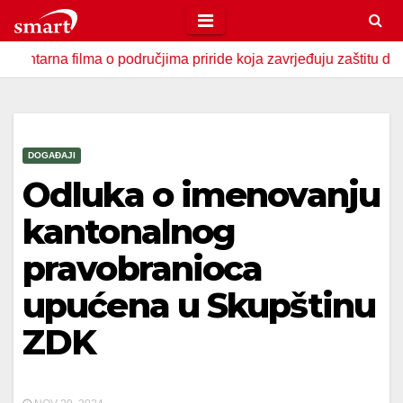
Skip
to
filma o područjima priride koja zavrjeđuju zaštitu države
content
DOGAĐAJI
Odluka o imenovanju
kantonalnog
pravobranioca
upućena u Skupštinu
ZDK