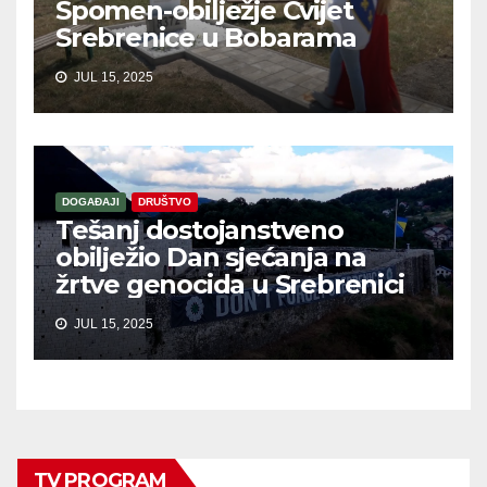
Spomen-obilježje Cvijet
Srebrenice u Bobarama
JUL 15, 2025
DOGAĐAJI
DRUŠTVO
Tešanj dostojanstveno
obilježio Dan sjećanja na
žrtve genocida u Srebrenici
JUL 15, 2025
TV PROGRAM