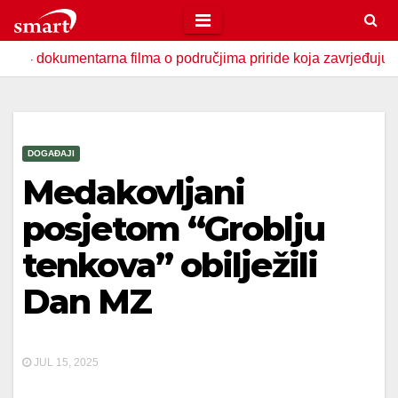
Skip
to
okumentarna filma o područjima priride koja zavrjeđuju zaštitu
content
DOGAĐAJI
Medakovljani
posjetom “Groblju
tenkova” obilježili
Dan MZ
JUL 15, 2025