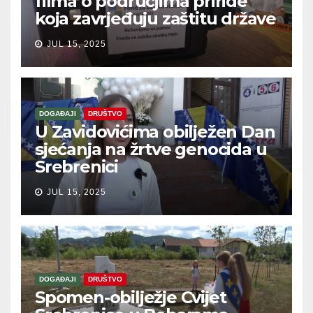
filma o područjima priride
koja zavrjeđuju zaštitu države
JUL 15, 2025
DOGAĐAJI
DRUŠTVO
U Zavidovićima obilježen Dan
sjećanja na žrtve genocida u
Srebrenici
JUL 15, 2025
DOGAĐAJI
DRUŠTVO
Spomen-obilježje Cvijet