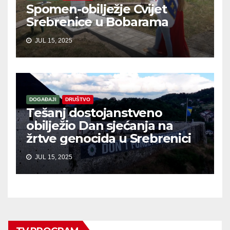
Spomen-obilježje Cvijet
Srebrenice u Bobarama
JUL 15, 2025
DOGAĐAJI
DRUŠTVO
Tešanj dostojanstveno
obilježio Dan sjećanja na
žrtve genocida u Srebrenici
JUL 15, 2025