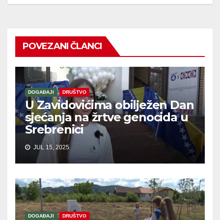
POVEZANI ČLANCI
DOGAĐAJI
DRUŠTVO
U Zavidovićima obilježen Dan
sjećanja na žrtve genocida u
Srebrenici
JUL 15, 2025
DOGAĐAJI
DRUŠTVO