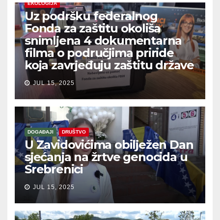
EKOLOGIJA
Uz podršku federalnog
Fonda za zaštitu okoliša
snimljena 4 dokumentarna
filma o područjima priride
koja zavrjeđuju zaštitu države
JUL 15, 2025
DOGAĐAJI
DRUŠTVO
U Zavidovićima obilježen Dan
sjećanja na žrtve genocida u
Srebrenici
JUL 15, 2025