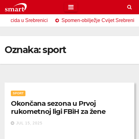
Skip
to
ida u Srebrenici
Spomen-obilježje Cvijet Srebrenice u B
content
Oznaka:
sport
SPORT
Okončana sezona u Prvoj
rukometnoj ligi FBiH za žene
JUL 15, 2025