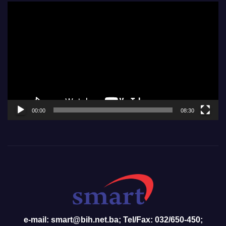
Video
Player
00:00
08:30
e-mail: smart@bih.net.ba; Tel/Fax: 032/650-450;