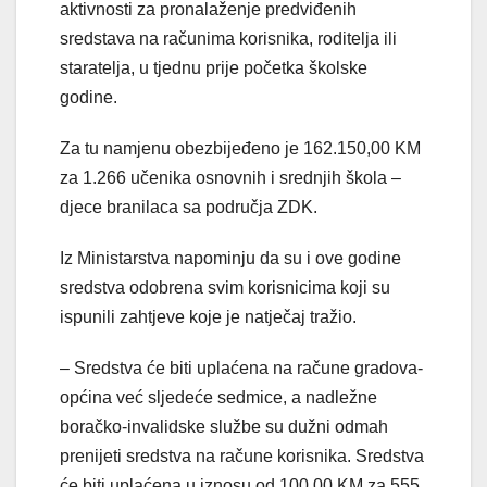
aktivnosti za pronalaženje predviđenih
sredstava na računima korisnika, roditelja
ili
staratelja, u tjednu prije početka školske
godine.
Za tu namjenu obezbijeđeno je 162.150,00 KM
za 1.266 učenika osnovnih i srednjih škola –
djece branilaca sa područja ZDK.
Iz Ministarstva napominju da su i ove godine
sredstva odobrena svim korisnicima koji su
ispunili zahtjeve koje je natječaj tražio.
– Sredstva će biti uplaćena na račune gradova-
općina već sljedeće sedmice, a nadležne
boračko-invalidske službe su dužni odmah
prenijeti sredstva na račune korisnika. Sredstva
će biti uplaćena u iznosu od 100,00 KM za 555