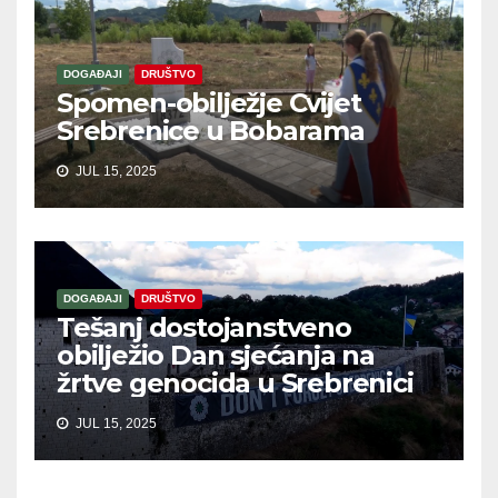
DOGAĐAJI
DRUŠTVO
Spomen-obilježje Cvijet
Srebrenice u Bobarama
JUL 15, 2025
DOGAĐAJI
DRUŠTVO
Tešanj dostojanstveno
obilježio Dan sjećanja na
žrtve genocida u Srebrenici
JUL 15, 2025