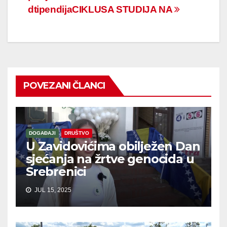
dtipendija
CIKLUSA STUDIJA NA
POVEZANI ČLANCI
DOGAĐAJI
DRUŠTVO
U Zavidovićima obilježen Dan
sjećanja na žrtve genocida u
Srebrenici
JUL 15, 2025