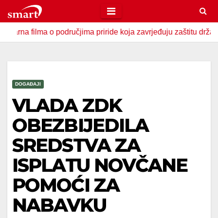
Skip
to
ma o područjima priride koja zavrjeđuju zaštitu države
U 
content
DOGAĐAJI
VLADA ZDK
OBEZBIJEDILA
SREDSTVA ZA
ISPLATU NOVČANE
POMOĆI ZA
NABAVKU