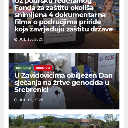
Uz podršku federalnog
Fonda za zaštitu okoliša
snimljena 4 dokumentarna
filma o područjima priride
koja zavrjeđuju zaštitu države
JUL 15, 2025
DOGAĐAJI
DRUŠTVO
U Zavidovićima obilježen Dan
sjećanja na žrtve genocida u
Srebrenici
JUL 15, 2025