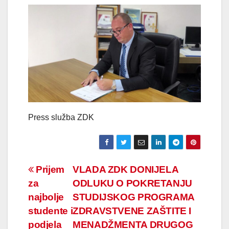
Press služba ZDK
Navigacija
Prijem
VLADA ZDK DONIJELA
za
ODLUKU O POKRETANJU
članaka
najbolje
STUDIJSKOG PROGRAMA
studente i
ZDRAVSTVENE ZAŠTITE I
podjela
MENADŽMENTA DRUGOG