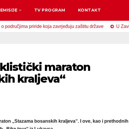
EMISIJE
TV PROGRAM
KONTAKT
čjima priride koja zavrjeđuju zaštitu države
U Zavidovići
iklistički maraton
ih kraljeva“
araton „Stazama bosanskih kraljeva“. I ove, kao i prethodnih
ub „Bike tour“ iz Lukavca.