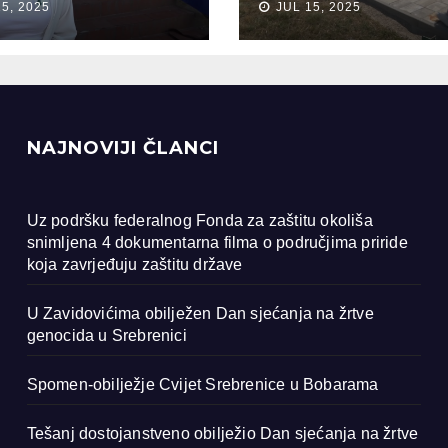
15, 2025
JUL 15, 2025
ocida u
renici
NAJNOVIJI ČLANCI
Uz podršku federalnog Fonda za zaštitu okoliša
snimljena 4 dokumentarna filma o područjima priride
koja zavrjeđuju zaštitu države
U Zavidovićima obilježen Dan sjećanja na žrtve
genocida u Srebrenici
Spomen-obilježje Cvijet Srebrenice u Bobarama
Tešanj dostojanstveno obilježio Dan sjećanja na žrtve