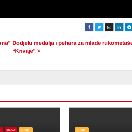
sna”
Dodjelu medalja i pehara za mlade rukometaš
“Krivaje”
I
MLADI
SPORT
SPORT