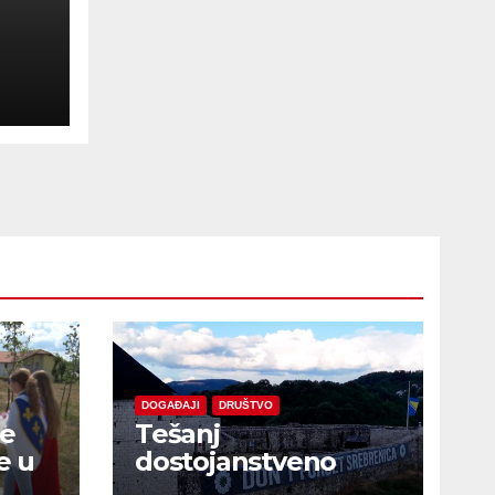
ske
DOGAĐAJI
DRUŠTVO
je
Tešanj
e u
dostojanstveno
obilježio Dan