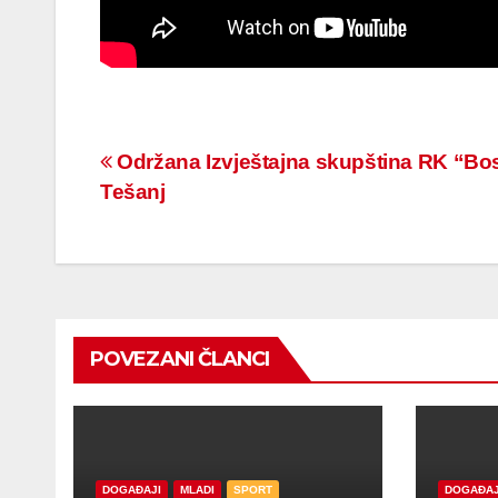
Navigacija
Održana Izvještajna skupština RK “Bo
Tešanj
članaka
POVEZANI ČLANCI
DOGAĐAJI
MLADI
SPORT
DOGAĐAJ