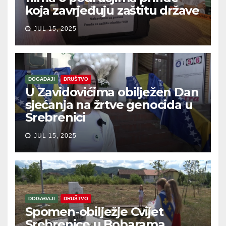
koja zavrjeđuju zaštitu države
JUL 15, 2025
DOGAĐAJI
DRUŠTVO
U Zavidovićima obilježen Dan
sjećanja na žrtve genocida u
Srebrenici
JUL 15, 2025
DOGAĐAJI
DRUŠTVO
Spomen-obilježje Cvijet
Srebrenice u Bobarama