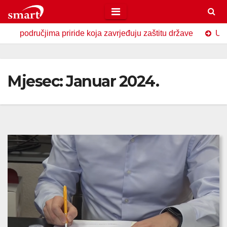
Skip
to
ride koja zavrjeđuju zaštitu države
U Zavidovićima obilj
content
Mjesec:
Januar 2024.