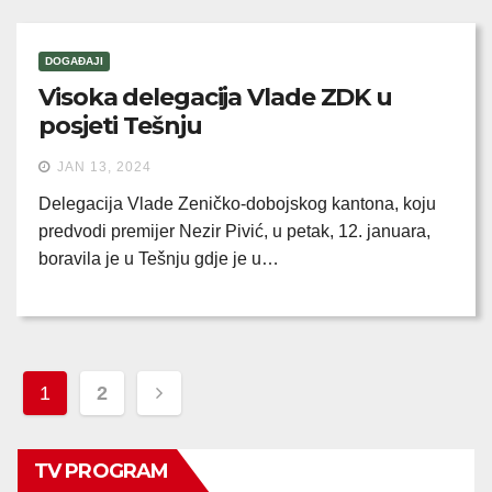
DOGAĐAJI
Visoka delegacija Vlade ZDK u
posjeti Tešnju
JAN 13, 2024
Delegacija Vlade Zeničko-dobojskog kantona, koju
predvodi premijer Nezir Pivić, u petak, 12. januara,
boravila je u Tešnju gdje je u…
Posts
1
2
pagination
TV PROGRAM