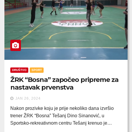
DRUŠTVO
SPORT
ŽRK “Bosna” započeo pripreme za
nastavak prvenstva
JAN 26, 2024
Nakon prozivke koju je prije nekoliko dana izvršio
trener ŽRK “Bosna” Tešanj Dino Sinanović, u
Sportsko-rekreativnom centru Tešanj krenuo je…