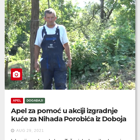
APEL
DOGAĐAJI
Apel za pomoć u akciji izgradnje
kuće za Nihada Porobića iz Doboja
AUG 29, 2021