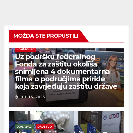
MOŽDA STE PROPUSTILI
EKOLOGIJA
Uz podršku federalnog
Fonda za zaštitu okoliša
snimljena 4 dokumentarna
filma o područjima priride
koja zavrjeđuju zaštitu države
JUL 15, 2025
DOGAĐAJI
DRUŠTVO