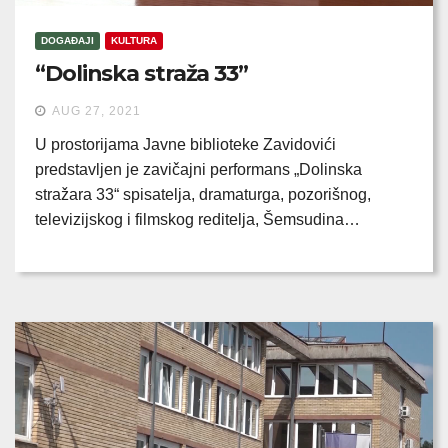
DOGAĐAJI
KULTURA
“Dolinska straža 33”
AUG 27, 2021
U prostorijama Javne biblioteke Zavidovići
predstavljen je zavičajni performans „Dolinska
stražara 33“ spisatelja, dramaturga, pozorišnog,
televizijskog i filmskog reditelja, Šemsudina…