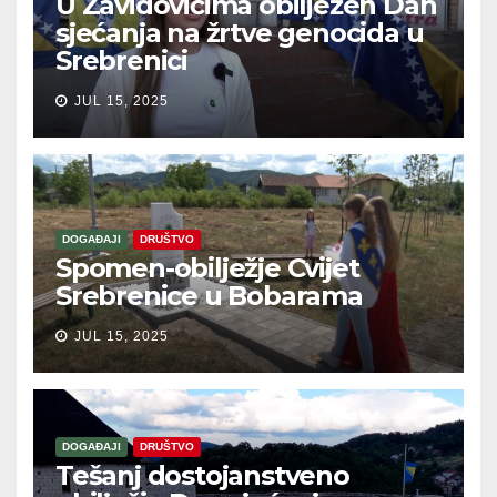
U Zavidovićima obilježen Dan
sjećanja na žrtve genocida u
Srebrenici
JUL 15, 2025
DOGAĐAJI
DRUŠTVO
Spomen-obilježje Cvijet
Srebrenice u Bobarama
JUL 15, 2025
DOGAĐAJI
DRUŠTVO
Tešanj dostojanstveno