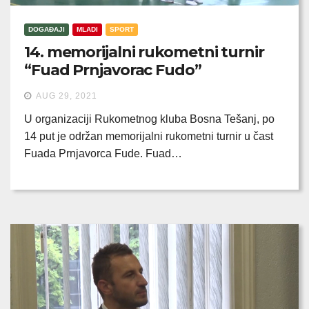
DOGAĐAJI
MLADI
SPORT
14. memorijalni rukometni turnir
“Fuad Prnjavorac Fudo”
AUG 29, 2021
U organizaciji Rukometnog kluba Bosna Tešanj, po
14 put je održan memorijalni rukometni turnir u čast
Fuada Prnjavorca Fude. Fuad…