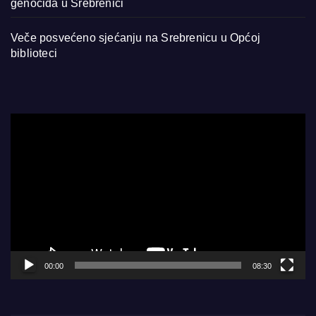
genocida u Srebrenici
Veče posvećeno sjećanju na Srebrenicu u Općoj
biblioteci
Video
Player
00:00
08:30