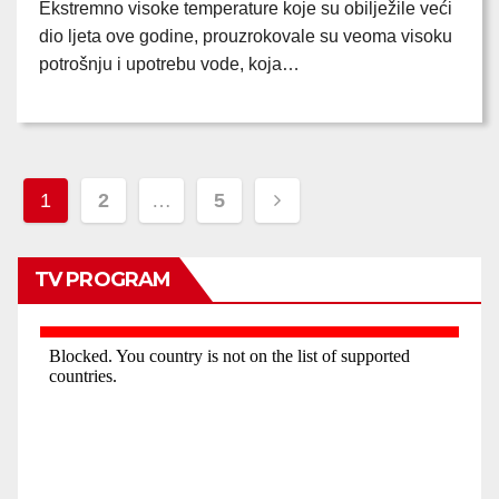
Ekstremno visoke temperature koje su obilježile veći
dio ljeta ove godine, prouzrokovale su veoma visoku
potrošnju i upotrebu vode, koja…
Posts
1
2
…
5
pagination
TV PROGRAM