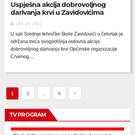
Uspješna akcija dobrovoljnog
darivanja krvi u Zavidovićima
OKT 29, 2021
U sali Srednje tehničke škole Zavidovići u četvrtak je
održana treća ovogodišnja redovna akcija
dobrovoljnog darivanja krvi Općinske organizacije
Crvenog…
Posts
1
2
…
6
pagination
TV PROGRAM