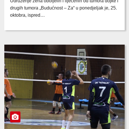
Udruženje žena oboljelih i liječenih od tumora dojke i
drugih tumora „Budućnost – Za“ u ponedjeljak je, 25.
oktobra, ispred…