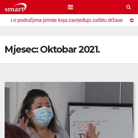
Skip
to
iride koja zavrjeđuju zaštitu države
U Zavidovićima obilj
content
Mjesec:
Oktobar 2021.