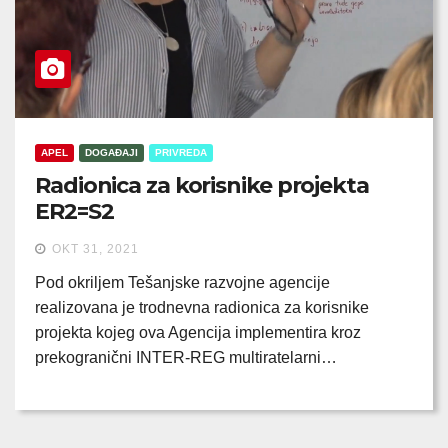
APEL
DOGAĐAJI
PRIVREDA
Radionica za korisnike projekta
ER2=S2
OKT 31, 2021
Pod okriljem Tešanjske razvojne agencije
realizovana je trodnevna radionica za korisnike
projekta kojeg ova Agencija implementira kroz
prekogranični INTER-REG multiratelarni…