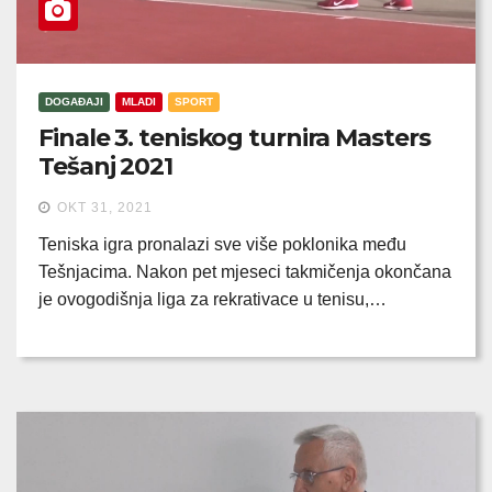
DOGAĐAJI
MLADI
SPORT
Finale 3. teniskog turnira Masters
Tešanj 2021
OKT 31, 2021
Teniska igra pronalazi sve više poklonika među
Tešnjacima. Nakon pet mjeseci takmičenja okončana
je ovogodišnja liga za rekrativace u tenisu,…