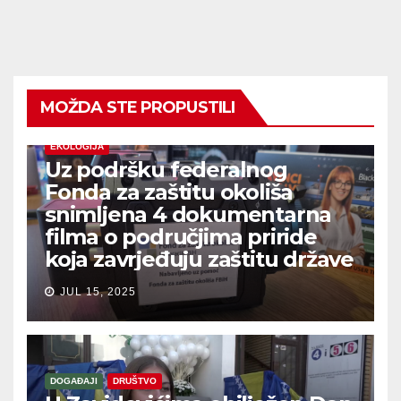
MOŽDA STE PROPUSTILI
EKOLOGIJA
Uz podršku federalnog
Fonda za zaštitu okoliša
snimljena 4 dokumentarna
filma o područjima priride
koja zavrjeđuju zaštitu države
JUL 15, 2025
DOGAĐAJI
DRUŠTVO