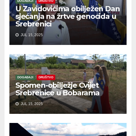
DOGAĐAJI
DRUŠTVO
U Zavidovićima obilježen Dan
sjećanja na žrtve genocida u
Srebrenici
JUL 15, 2025
DOGAĐAJI
DRUŠTVO
Spomen-obilježje Cvijet
Srebrenice u Bobarama
JUL 15, 2025