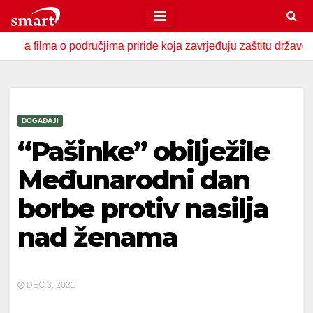
Skip
to
a o područjima priride koja zavrjeđuju zaštitu države
U Z
content
DOGAĐAJI
“Pašinke” obilježile
Međunarodni dan
borbe protiv nasilja
nad ženama
DEC 3, 2021