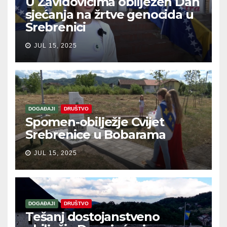
U Zavidovićima obilježen Dan
sjećanja na žrtve genocida u
Srebrenici
JUL 15, 2025
DOGAĐAJI
DRUŠTVO
Spomen-obilježje Cvijet
Srebrenice u Bobarama
JUL 15, 2025
DOGAĐAJI
DRUŠTVO
Tešanj dostojanstveno