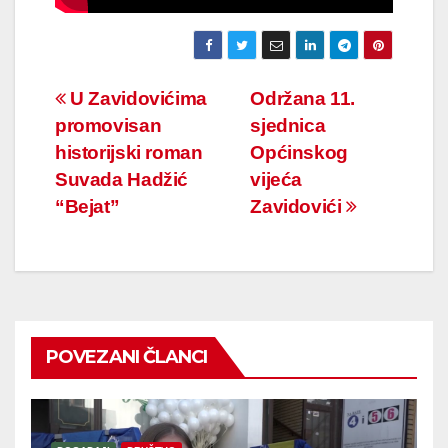
Navigacija
U Zavidovićima
Održana 11.
promovisan
sjednica
članaka
historijski roman
Općinskog
Suvada Hadžić
vijeća
“Bejat”
Zavidovići
POVEZANI ČLANCI