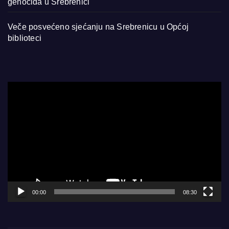
genocida u Srebrenici
Veče posvećeno sjećanju na Srebrenicu u Općoj
biblioteci
Video
Player
00:00
08:30