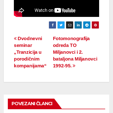
Navigacija
Dvodnevni
Fotomonografija
seminar
odreda TO
članaka
„Tranzicija u
Miljanovci i 2.
porodičnim
bataljona Miljanovci
kompanijama“
1992-95.
POVEZANI ČLANCI