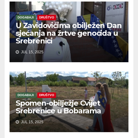
DOGAĐAJI
DRUŠTVO
U Zavidovićima obilježen Dan
sjećanja na žrtve genocida u
Srebrenici
JUL 15, 2025
DOGAĐAJI
DRUŠTVO
Spomen-obilježje Cvijet
Srebrenice u Bobarama
JUL 15, 2025