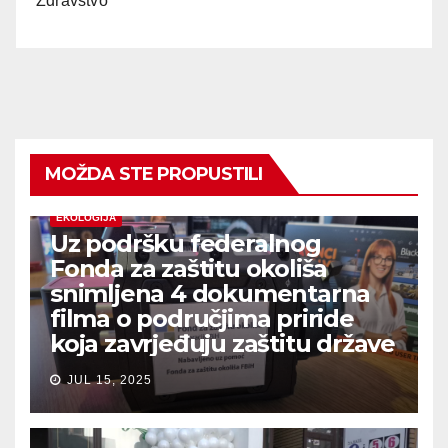
Zdravstvo
MOŽDA STE PROPUSTILI
EKOLOGIJA
Uz podršku federalnog
Fonda za zaštitu okoliša
snimljena 4 dokumentarna
filma o područjima priride
koja zavrjeđuju zaštitu države
JUL 15, 2025