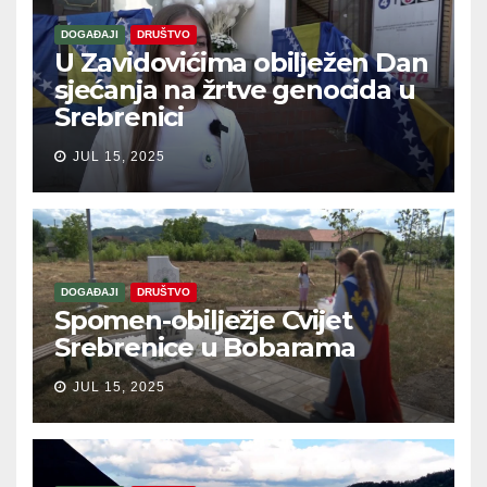
DOGAĐAJI
DRUŠTVO
U Zavidovićima obilježen Dan
sjećanja na žrtve genocida u
Srebrenici
JUL 15, 2025
DOGAĐAJI
DRUŠTVO
Spomen-obilježje Cvijet
Srebrenice u Bobarama
JUL 15, 2025