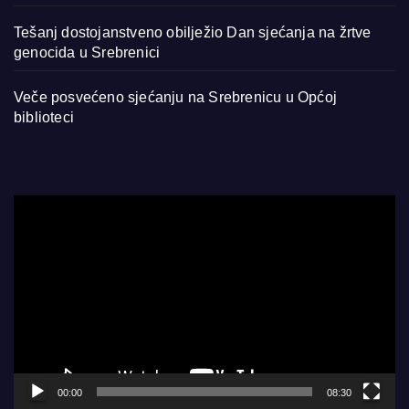
Tešanj dostojanstveno obilježio Dan sjećanja na žrtve
genocida u Srebrenici
Veče posvećeno sjećanju na Srebrenicu u Općoj
biblioteci
Video
Player
00:00
08:30