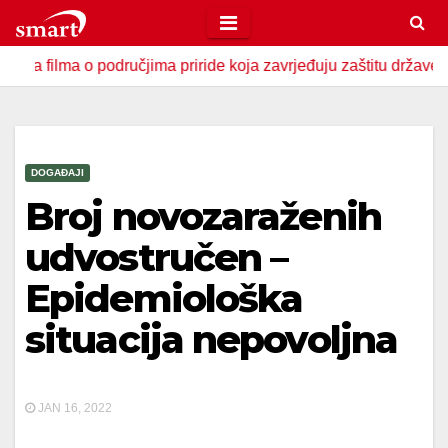
Skip
to
a o područjima priride koja zavrjeđuju zaštitu države
U Z
content
DOGAĐAJI
Broj novozaraženih
udvostručen –
Epidemiološka
situacija nepovoljna
JAN 16, 2022