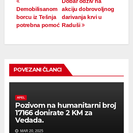
Navigacija
Dobar odziv na
Demobilisanom
akciju dobrovoljnog
članaka
borcu iz Tešnja
darivanja krvi u
potrebna pomoć
Raduši
POVEZANI ČLANCI
APEL
Pozivom na humanitarni broj
17166 donirate 2 KM za
Vedada.
MAR 20, 2025