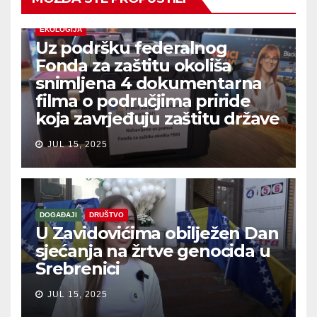
EKOLOGIJA
Uz podršku federalnog
Fonda za zaštitu okoliša
snimljena 4 dokumentarna
filma o područjima priride
koja zavrjeđuju zaštitu države
JUL 15, 2025
DOGAĐAJI
DRUŠTVO
U Zavidovićima obilježen Dan
sjećanja na žrtve genocida u
Srebrenici
JUL 15, 2025