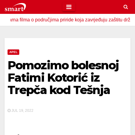
Skip
to
filma o područjima priride koja zavrjeđuju zaštitu države
content
APEL
Pomozimo bolesnoj
Fatimi Kotorić iz
Trepča kod Tešnja
JUL 19, 2022