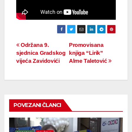
Navigacija
Održana 9.
Promovisana
sjednica Gradskog
knjiga “Lirik”
članaka
vijeća Zavidovići
Alme Taletović
POVEZANI ČLANCI