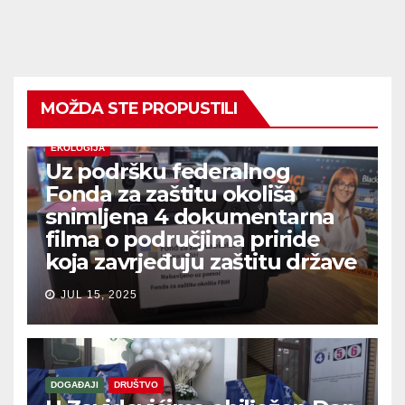
MOŽDA STE PROPUSTILI
EKOLOGIJA
Uz podršku federalnog
Fonda za zaštitu okoliša
snimljena 4 dokumentarna
filma o područjima priride
koja zavrjeđuju zaštitu države
JUL 15, 2025
DOGAĐAJI
DRUŠTVO