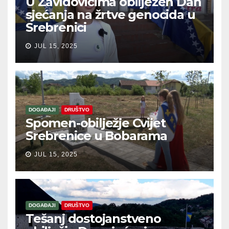
U Zavidovićima obilježen Dan
sjećanja na žrtve genocida u
Srebrenici
JUL 15, 2025
DOGAĐAJI
DRUŠTVO
Spomen-obilježje Cvijet
Srebrenice u Bobarama
JUL 15, 2025
DOGAĐAJI
DRUŠTVO
Tešanj dostojanstveno