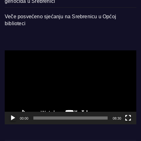
genocida u Srebrenici
Veče posvećeno sjećanju na Srebrenicu u Općoj
biblioteci
Video
Player
00:00
08:30