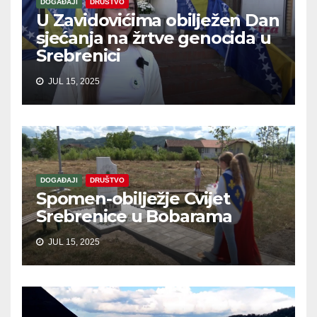
DOGAĐAJI
DRUŠTVO
U Zavidovićima obilježen Dan
sjećanja na žrtve genocida u
Srebrenici
JUL 15, 2025
DOGAĐAJI
DRUŠTVO
Spomen-obilježje Cvijet
Srebrenice u Bobarama
JUL 15, 2025