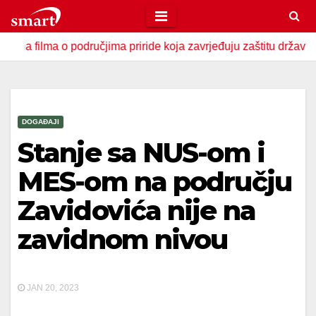
Skip
to
a o područjima priride koja zavrjeđuju zaštitu države
U Z
content
DOGAĐAJI
Stanje sa NUS-om i
MES-om na području
Zavidovića nije na
zavidnom nivou
JAN 20, 2023