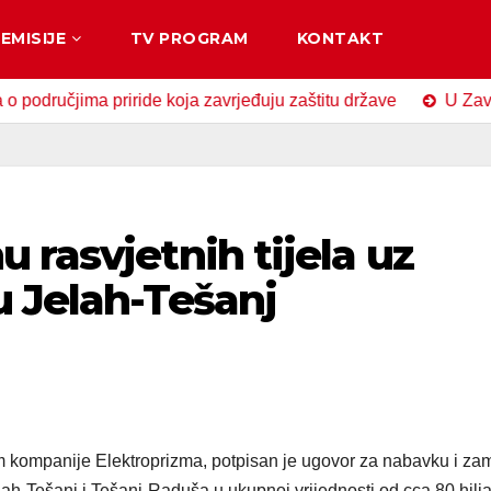
EMISIJE
TV PROGRAM
KONTAKT
jima priride koja zavrjeđuju zaštitu države
U Zavidovićim
 rasvjetnih tijela uz
u Jelah-Tešanj
 kompanije Elektroprizma, potpisan je ugovor za nabavku i za
elah-Tešanj i Tešanj-Raduša u ukupnoj vrijednosti od cca 80 hilj