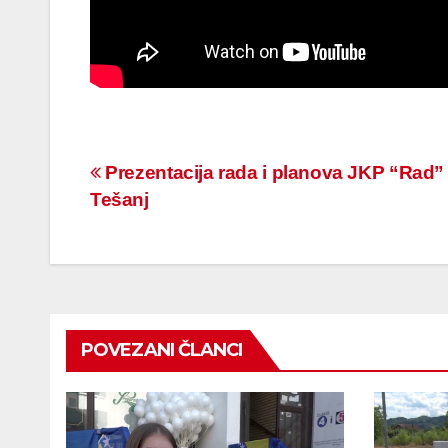
Navigacija
Prezentacija rada i planova JKP “Rad”
Tešanj
članaka
POVEZANI ČLANCI