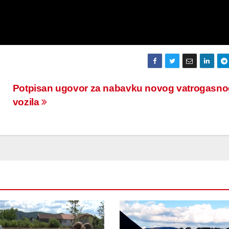
Potpisan ugovor za nabavku novog vatrogasno
vozila