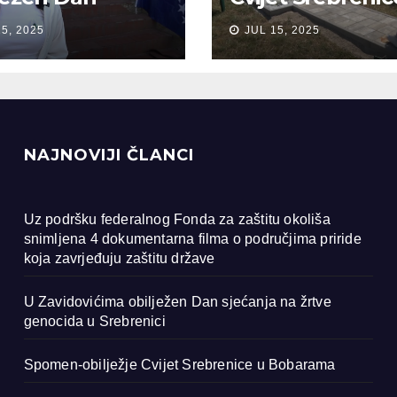
anja na žrtve
Bobarama
15, 2025
JUL 15, 2025
ocida u
renici
NAJNOVIJI ČLANCI
Uz podršku federalnog Fonda za zaštitu okoliša
snimljena 4 dokumentarna filma o područjima priride
koja zavrjeđuju zaštitu države
U Zavidovićima obilježen Dan sjećanja na žrtve
genocida u Srebrenici
Spomen-obilježje Cvijet Srebrenice u Bobarama