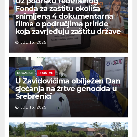
Uz podršku federalnog
Fonda za zaštitu okoliša
snimljena 4 dokumentarna
filma o područjima priride
koja zavrjeđuju zaštitu države
JUL 15, 2025
DOGAĐAJI
DRUŠTVO
U Zavidovićima obilježen Dan
sjećanja na žrtve genocida u
Srebrenici
JUL 15, 2025