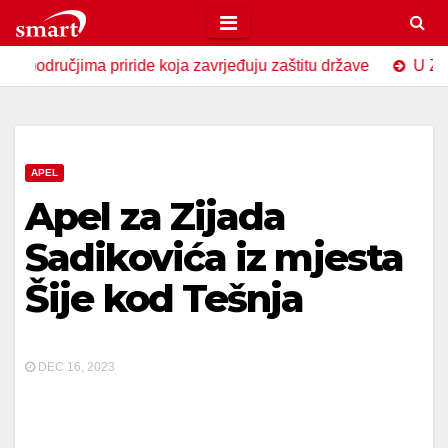
Skip
to
jima priride koja zavrjeđuju zaštitu države
U Zavidovićim
content
APEL
Apel za Zijada
Sadikovića iz mjesta
Šije kod Tešnja
DEC 16, 2023