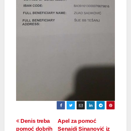
Navigacija
Denis treba
Apel za pomoć
pomoć dobrih
Senaidi Sinanović iz