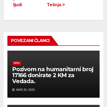
članaka
ljudi
Tešnja
POVEZANI ČLANCI
APEL
Pozivom na humanitarni broj
17166 donirate 2 KM za
Vedada.
MAR 20, 2025