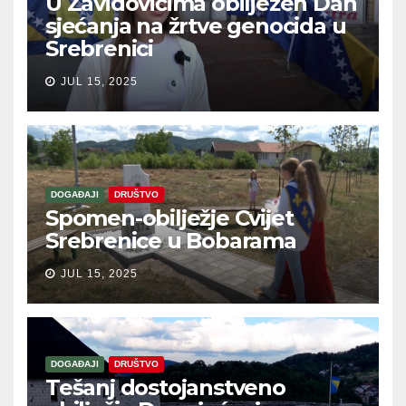
U Zavidovićima obilježen Dan
sjećanja na žrtve genocida u
Srebrenici
JUL 15, 2025
DOGAĐAJI
DRUŠTVO
Spomen-obilježje Cvijet
Srebrenice u Bobarama
JUL 15, 2025
DOGAĐAJI
DRUŠTVO
Tešanj dostojanstveno