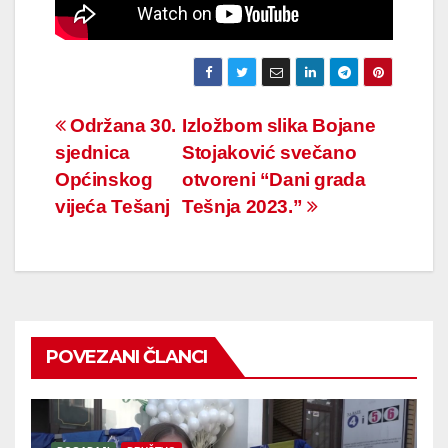
Navigacija
Održana 30.
Izložbom slika Bojane
sjednica
Stojaković svečano
članaka
Općinskog
otvoreni “Dani grada
vijeća Tešanj
Tešnja 2023.”
POVEZANI ČLANCI