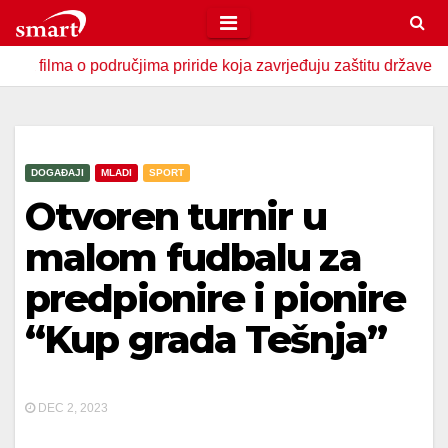
Skip
to
 o područjima priride koja zavrjeđuju zaštitu države
U Za
content
DOGAĐAJI
MLADI
SPORT
Otvoren turnir u
malom fudbalu za
predpionire i pionire
“Kup grada Tešnja”
DEC 2, 2023