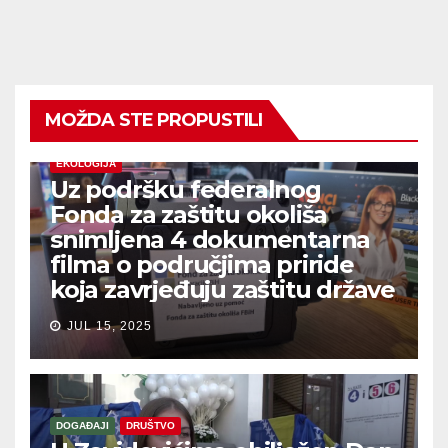
MOŽDA STE PROPUSTILI
EKOLOGIJA
Uz podršku federalnog
Fonda za zaštitu okoliša
snimljena 4 dokumentarna
filma o područjima priride
koja zavrjeđuju zaštitu države
JUL 15, 2025
DOGAĐAJI
DRUŠTVO