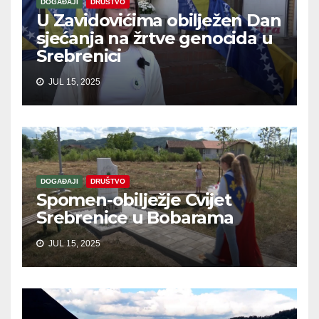
DOGAĐAJI
DRUŠTVO
U Zavidovićima obilježen Dan
sjećanja na žrtve genocida u
Srebrenici
JUL 15, 2025
DOGAĐAJI
DRUŠTVO
Spomen-obilježje Cvijet
Srebrenice u Bobarama
JUL 15, 2025