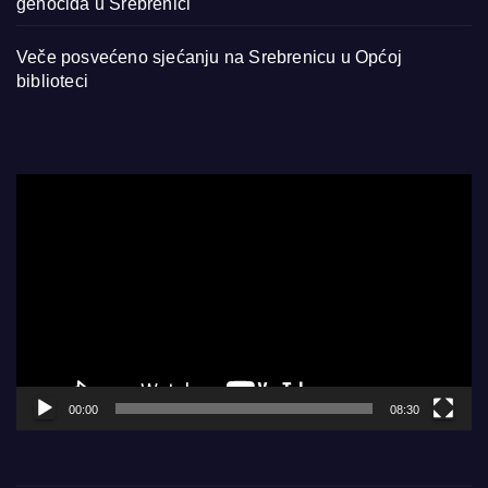
genocida u Srebrenici
Veče posvećeno sjećanju na Srebrenicu u Općoj
biblioteci
Video
Player
00:00
08:30