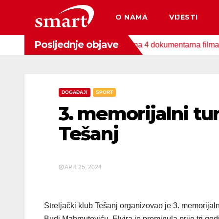
Skip
O NAMA
VIJESTI
to
content
Posljednje objave
nda za zaštitu okoliša snimljena 4 dokumentarna filma o područ
DOGAĐAJI
SPORT
3. memorijalni tu
Tešanj
APR 25, 2024
Streljački klub Tešanj organizovao je 3. memorijal
Budi Mahmutoviću. Elvira je preminula prije tri god