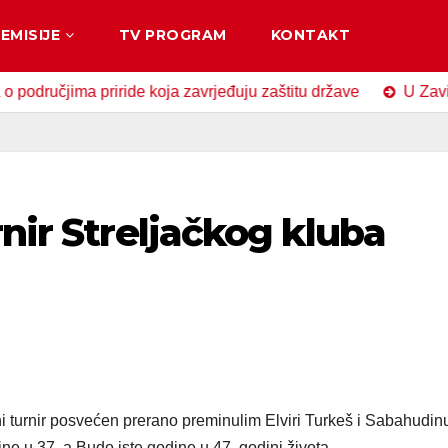
EMISIJE
TV PROGRAM
KONTAKT
jima priride koja zavrjeđuju zaštitu države
U Zavidovićim
rnir Streljačkog kluba
ni turnir posvećen prerano preminulim Elviri Turkeš i Sabahudin
ine u 37. a Budo iste godine u 47. godini života.