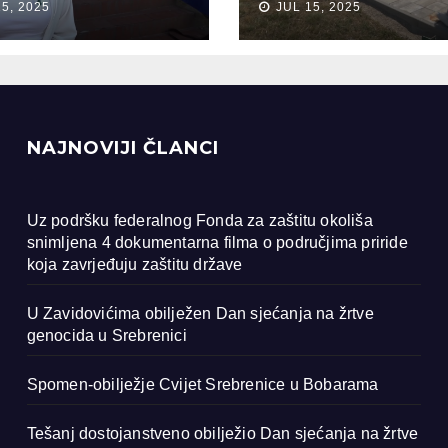
15, 2025
JUL 15, 2025
ocida u
renici
NAJNOVIJI ČLANCI
Uz podršku federalnog Fonda za zaštitu okoliša
snimljena 4 dokumentarna filma o područjima priride
koja zavrjeđuju zaštitu države
U Zavidovićima obilježen Dan sjećanja na žrtve
genocida u Srebrenici
Spomen-obilježje Cvijet Srebrenice u Bobarama
Tešanj dostojanstveno obilježio Dan sjećanja na žrtve