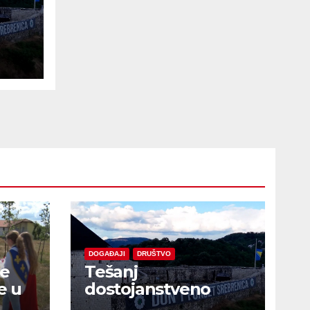
e
DOGAĐAJI
DRUŠTVO
je
Tešanj
e u
dostojanstveno
obilježio Dan