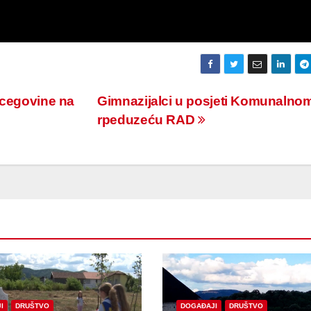
rcegovine na
Gimnazijalci u posjeti Komunalno
rpeduzeću RAD
I
DRUŠTVO
DOGAĐAJI
DRUŠTVO