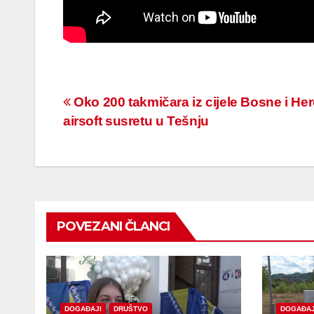
Navigacija
Oko 200 takmičara iz cijele Bosne i He
airsoft susretu u Tešnju
članaka
POVEZANI ČLANCI
DOGAĐAJI
DRUŠTVO
DOGAĐAJ