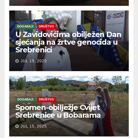
DOGAĐAJI
DRUŠTVO
U Zavidovićima obilježen Dan
sjećanja na žrtve genocida u
Srebrenici
JUL 15, 2025
DOGAĐAJI
DRUŠTVO
Spomen-obilježje Cvijet
Srebrenice u Bobarama
JUL 15, 2025