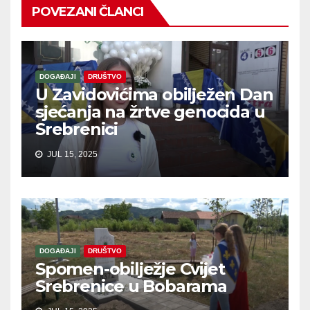
POVEZANI ČLANCI
DOGAĐAJI
DRUŠTVO
U Zavidovićima obilježen Dan
sjećanja na žrtve genocida u
Srebrenici
JUL 15, 2025
DOGAĐAJI
DRUŠTVO
Spomen-obilježje Cvijet
Srebrenice u Bobarama