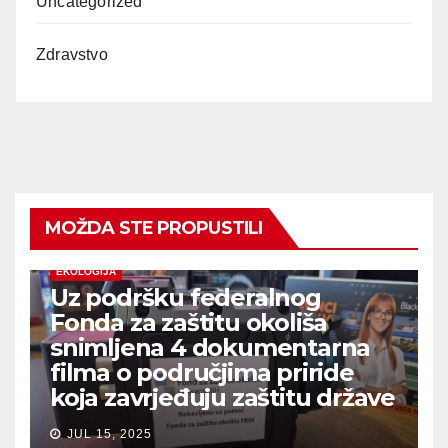
Uncategorized
Zdravstvo
MOŽDA STE PROPUSTILI
EKOLOGIJA
Uz podršku federalnog
Fonda za zaštitu okoliša
snimljena 4 dokumentarna
filma o područjima priride
koja zavrjeđuju zaštitu države
JUL 15, 2025