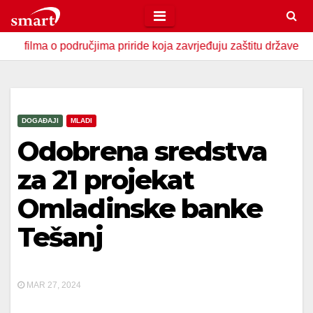
Skip
to
a o područjima priride koja zavrjeđuju zaštitu države
U Z
content
DOGAĐAJI
MLADI
Odobrena sredstva
za 21 projekat
Omladinske banke
Tešanj
MAR 27, 2024