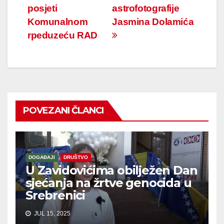
posjeti
astrofotografije
članaka
Komunalnom
Jasmina Dolamića
rpeduzeću RAD
POVEZANI ČLANCI
DOGAĐAJI
DRUŠTVO
U Zavidovićima obilježen Dan
sjećanja na žrtve genocida u
Srebrenici
JUL 15, 2025