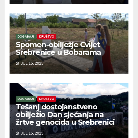
DOGAĐAJI
DRUŠTVO
Spomen-obilježje Cvijet
Srebrenice u Bobarama
JUL 15, 2025
DOGAĐAJI
DRUŠTVO
Tešanj dostojanstveno
obilježio Dan sjećanja na
žrtve genocida u Srebrenici
JUL 15, 2025