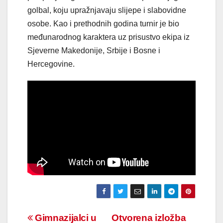
golbal, koju upražnjavaju slijepe i slabovidne
osobe. Kao i prethodnih godina turnir je bio
međunarodnog karaktera uz prisustvo ekipa iz
Sjeverne Makedonije, Srbije i Bosne i
Hercegovine.
Navigacija
Gimnazijalci u
Otvorena izložba