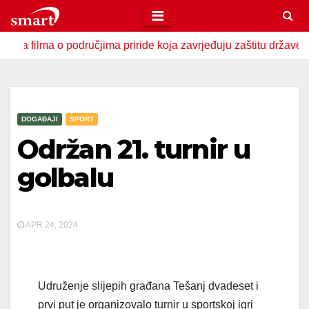
Skip
to
lma o područjima priride koja zavrjeđuju zaštitu države
U
content
DOGAĐAJI
SPORT
Održan 21. turnir u
golbalu
APR 24, 2024
Udruženje slijepih građana Tešanj dvadeset i
prvi put je organizovalo turnir u sportskoj igri