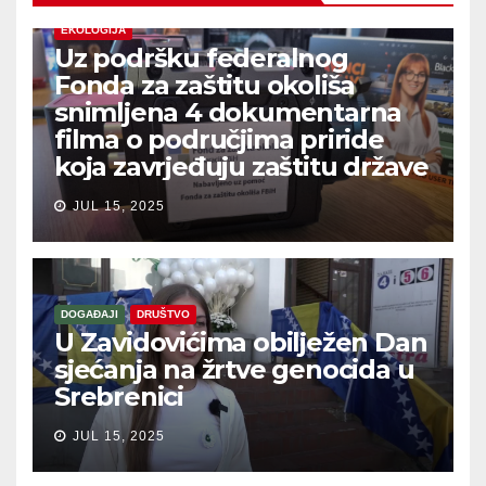
EKOLOGIJA
Uz podršku federalnog
Fonda za zaštitu okoliša
snimljena 4 dokumentarna
filma o područjima priride
koja zavrjeđuju zaštitu države
JUL 15, 2025
DOGAĐAJI
DRUŠTVO
U Zavidovićima obilježen Dan
sjećanja na žrtve genocida u
Srebrenici
JUL 15, 2025