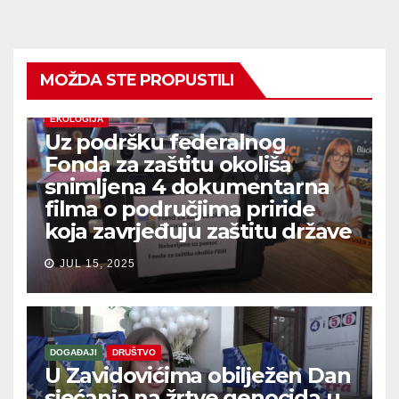
MOŽDA STE PROPUSTILI
EKOLOGIJA
Uz podršku federalnog
Fonda za zaštitu okoliša
snimljena 4 dokumentarna
filma o područjima priride
koja zavrjeđuju zaštitu države
JUL 15, 2025
DOGAĐAJI
DRUŠTVO
U Zavidovićima obilježen Dan
sjećanja na žrtve genocida u