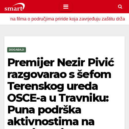
Skip
to
 o područjima priride koja zavrjeđuju zaštitu države
U Za
content
DOGAĐAJI
Premijer Nezir Pivić
razgovarao s šefom
Terenskog ureda
OSCE-a u Travniku:
Puna podrška
aktivnostima na