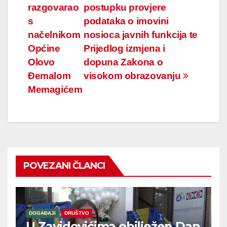
članaka
razgovarao
postupku provjere
s
podataka o imovini
načelnikom
nosioca javnih funkcija te
Općine
Prijedlog izmjena i
Olovo
dopuna Zakona o
Đemalom
visokom obrazovanju
Memagićem
POVEZANI ČLANCI
DOGAĐAJI
DRUŠTVO
U Zavidovićima obilježen Dan