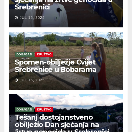
Srebrenici
JUL 15, 2025
DOGAĐAJI
DRUŠTVO
Spomen-obilježje Cvijet
Srebrenice u Bobarama
JUL 15, 2025
DOGAĐAJI
DRUŠTVO
Tešanj dostojanstveno
obilježio Dan sjećanja na
žrtve genocida u Srebrenici