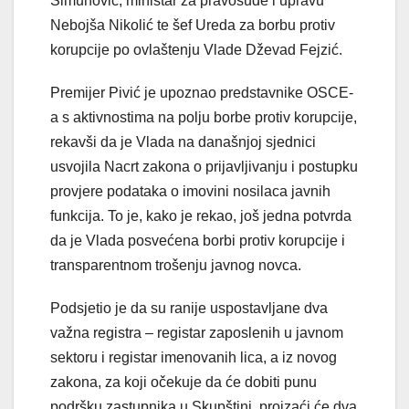
Šimunović, ministar za pravosuđe i upravu
Nebojša Nikolić te šef Ureda za borbu protiv
korupcije po ovlaštenju Vlade Dževad Fejzić.
Premijer Pivić je upoznao predstavnike OSCE-
a s aktivnostima na polju borbe protiv korupcije,
rekavši da je Vlada na današnjoj sjednici
usvojila Nacrt zakona o prijavljivanju i postupku
provjere podataka o imovini nosilaca javnih
funkcija. To je, kako je rekao, još jedna potvrda
da je Vlada posvećena borbi protiv korupcije i
transparentnom trošenju javnog novca.
Podsjetio je da su ranije uspostavljane dva
važna registra – registar zaposlenih u javnom
sektoru i registar imenovanih lica, a iz novog
zakona, za koji očekuje da će dobiti punu
podršku zastupnika u Skupštini, proizaći će dva