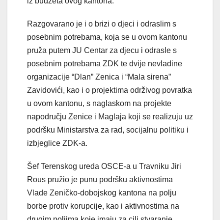
iz budžeta ovog kantona.
Razgovarano je i o brizi o djeci i odraslim s
posebnim potrebama, koja se u ovom kantonu
pruža putem JU Centar za djecu i odrasle s
posebnim potrebama ZDK te dvije nevladine
organizacije “Dlan” Zenica i “Mala sirena”
Zavidovići, kao i o projektima održivog povratka
u ovom kantonu, s naglaskom na projekte
napodručju Zenice i Maglaja koji se realizuju uz
podršku Ministarstva za rad, socijalnu politiku i
izbjeglice ZDK-a.
Šef Terenskog ureda OSCE-a u Travniku Jiri
Rous pružio je punu podršku aktivnostima
Vlade Zeničko-dobojskog kantona na polju
borbe protiv korupcije, kao i aktivnostima na
drugim poljima koje imaju za cilj stvaranje