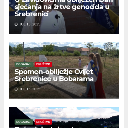
sjećanja na žrtve genocida u
Srebrenici
JUL 15, 2025
DOGAĐAJI
DRUŠTVO
Spomen-obilježje Cvijet
Srebrenice u Bobarama
JUL 15, 2025
DOGAĐAJI
DRUŠTVO