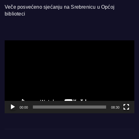
Veče posvećeno sjećanju na Srebrenicu u Općoj
biblioteci
Video
Player
00:00
08:30