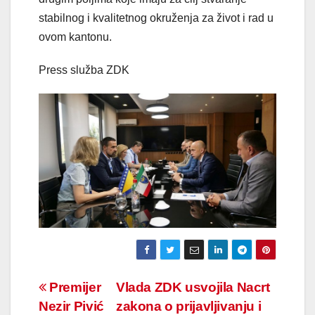
stabilnog i kvalitetnog okruženja za život i rad u
ovom kantonu.
Press služba ZDK
Navigacija
Premijer
Vlada ZDK usvojila Nacrt
Nezir Pivić
zakona o prijavljivanju i