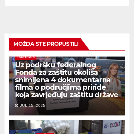
MOŽDA STE PROPUSTILI
EKOLOGIJA
Uz podršku federalnog
Fonda za zaštitu okoliša
snimljena 4 dokumentarna
filma o područjima priride
koja zavrjeđuju zaštitu države
JUL 15, 2025