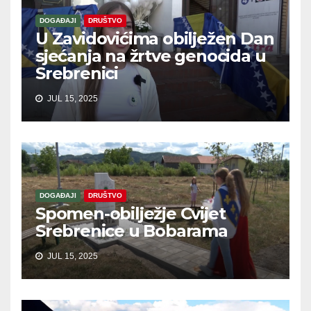
DOGAĐAJI
DRUŠTVO
U Zavidovićima obilježen Dan
sjećanja na žrtve genocida u
Srebrenici
JUL 15, 2025
DOGAĐAJI
DRUŠTVO
Spomen-obilježje Cvijet
Srebrenice u Bobarama
JUL 15, 2025