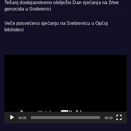
Tešanj dostojanstveno obilježio Dan sjećanja na žrtve
genocida u Srebrenici
Veče posvećeno sjećanju na Srebrenicu u Općoj
biblioteci
Video
Player
00:00
08:30