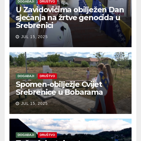
DOGAĐAJI
DRUŠTVO
U Zavidovićima obilježen Dan
sjećanja na žrtve genocida u
Srebrenici
JUL 15, 2025
DOGAĐAJI
DRUŠTVO
Spomen-obilježje Cvijet
Srebrenice u Bobarama
JUL 15, 2025
DOGAĐAJI
DRUŠTVO