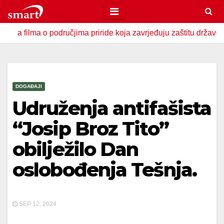
Skip
to
a o područjima priride koja zavrjeđuju zaštitu države
U Z
content
DOGAĐAJI
Udruženja antifašista
“Josip Broz Tito”
obilježilo Dan
oslobođenja Tešnja.
SEP 12, 2024