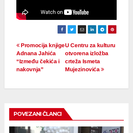
Navigacija
Promocija knjige
U Centru za kulturu
Adnana Jahića
otvorena izložba
članaka
“Između čekića i
crteža Ismeta
nakovnja”
Mujezinovića
POVEZANI ČLANCI