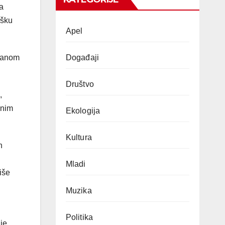
a
ršku
Apel
Događaji
ovanom
Društvo
,
dnim
Ekologija
Kultura
h
Mladi
iše
Muzika
Politika
je