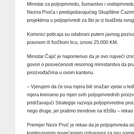
Ministar za poljoprivredu, šumarstvo i vodoprivre
Nezira Pivića i predsjedavajućeg Skupštine Ćazima
projektima u poljoprivredi za što je iz budžeta ov
Korisnici poticaja su odabrani putem javnog poziv
pravnom ili fizičkom licu, iznosi 25.000 KM.
Ministar Čajić je napomenuo da je ovo najveći izno
govori o posvećenosti resornog ministarstva da pruž
proizvođačima u ovom kantonu.
– Vjerujem da će ova mjera biti snažan vjetar u le
mjera kreiramo po mjeri svih poljoprivrednih proi
pridržavajući Strategije razvoja poljoprivredne pro
nego druge, jer pratimo trendove na tržištu – rekao 
Premijer Nezir Pivić je rekao da je poljoprivreda 
kontinuiranim povećanjem izdvajanja za ovu namjen