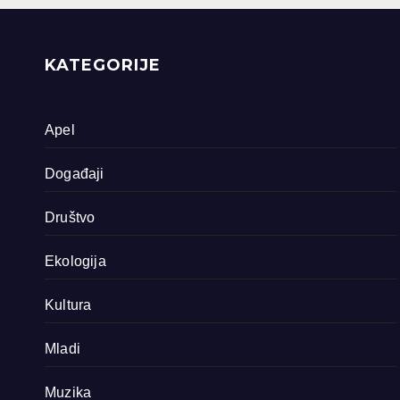
priride koja
zavrjeđuju zaštitu
države
KATEGORIJE
Apel
Događaji
Društvo
Ekologija
Kultura
Mladi
Muzika