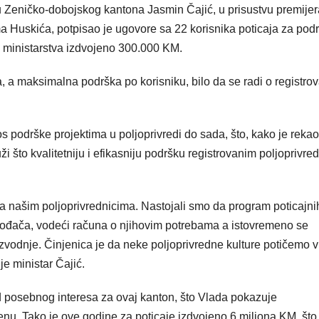
du Zeničko-dobojskog kantona Jasmin Čajić, u prisustvu premijer
 Huskića, potpisao je ugovore sa 22 korisnika poticaja za pod
og ministarstva izdvojeno 300.000 KM.
a, a maksimalna podrška po korisniku, bilo da se radi o registr
s podrške projektima u poljoprivredi do sada, što, kako je rekao
i što kvalitetniju i efikasniju podršku registrovanim poljoprivre
đa našim poljoprivrednicima. Nastojali smo da program poticajni
zvođača, vodeći računa o njihovim potrebama a istovremeno se
izvodnje. Činjenica je da neke poljoprivredne kulture potičemo v
je ministar Čajić.
od posebnog interesa za ovaj kanton, što Vlada pokazuje
u. Tako je ove godine za poticaje izdvojeno 6 miliona KM, što 