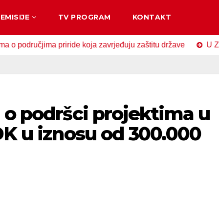
EMISIJE
TV PROGRAM
KONTAKT
dručjima priride koja zavrjeđuju zaštitu države
U Zavidov
 o podršci projektima u
DK u iznosu od 300.000