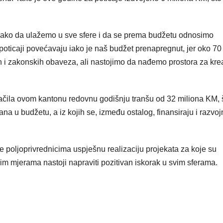
nako da ulažemo u sve sfere i da se prema budžetu odnosimo
 poticaji povećavaju iako je naš budžet prenapregnut, jer oko 70
i zakonskih obaveza, ali nastojimo da nađemo prostora za krea
ačila ovom kantonu redovnu godišnju tranšu od 32 miliona KM, 
na u budžetu, a iz kojih se, između ostalog, finansiraju i razvoj
 poljoprivrednicima uspješnu realizaciju projekata za koje su
im mjerama nastoji napraviti pozitivan iskorak u svim sferama.