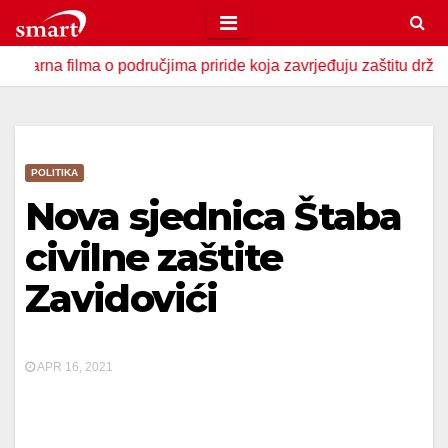
Skip
to
 filma o područjima priride koja zavrjeđuju zaštitu države
content
POLITIKA
Nova sjednica Štaba
civilne zaštite
Zavidovići
APR 16, 2021