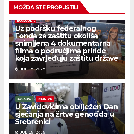
MOŽDA STE PROPUSTILI
EKOLOGIJA
Uz podršku federalnog
Fonda za zaštitu okoliša
snimljena 4 dokumentarna
filma o područjima priride
koja zavrjeđuju zaštitu države
JUL 15, 2025
DOGAĐAJI
DRUŠTVO
U Zavidovićima obilježen Dan
sjećanja na žrtve genocida u
Srebrenici
JUL 15, 2025