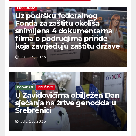
EKOLOGIJA
Uz podršku federalnog
Fonda za zaštitu okoliša
snimljena 4 dokumentarna
filma o područjima priride
koja zavrjeđuju zaštitu države
JUL 15, 2025
DOGAĐAJI
DRUŠTVO
U Zavidovićima obilježen Dan
sjećanja na žrtve genocida u
Srebrenici
JUL 15, 2025