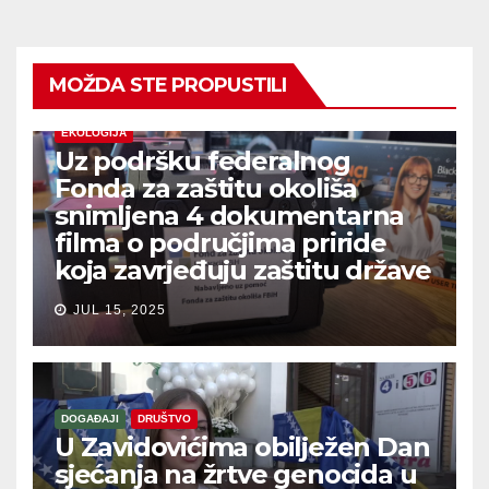
MOŽDA STE PROPUSTILI
EKOLOGIJA
Uz podršku federalnog
Fonda za zaštitu okoliša
snimljena 4 dokumentarna
filma o područjima priride
koja zavrjeđuju zaštitu države
JUL 15, 2025
DOGAĐAJI
DRUŠTVO
U Zavidovićima obilježen Dan
sjećanja na žrtve genocida u