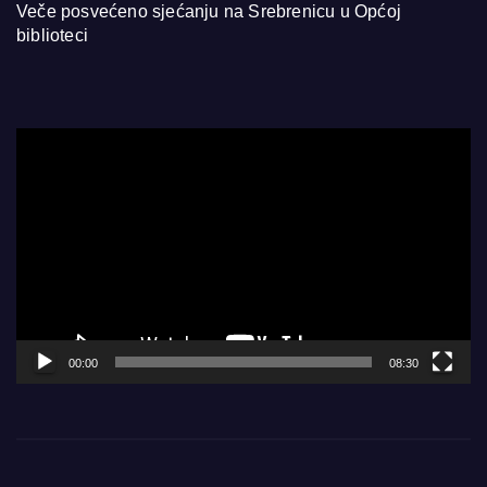
Veče posvećeno sjećanju na Srebrenicu u Općoj
biblioteci
Video
Player
00:00
08:30