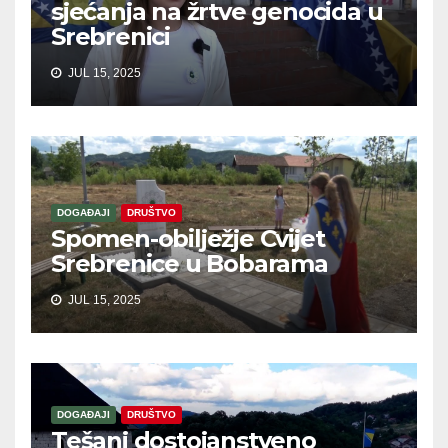
sjećanja na žrtve genocida u
Srebrenici
JUL 15, 2025
DOGAĐAJI
DRUŠTVO
Spomen-obilježje Cvijet
Srebrenice u Bobarama
JUL 15, 2025
DOGAĐAJI
DRUŠTVO
Tešanj dostojanstveno