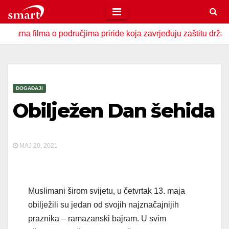
Skip
to
ilma o područjima priride koja zavrjeđuju zaštitu države
U
content
DOGAĐAJI
Obilježen Dan šehida
MAJ 20, 2021
Muslimani širom svijetu, u četvrtak 13. maja
obilježili su jedan od svojih najznačajnijih
praznika – ramazanski bajram. U svim