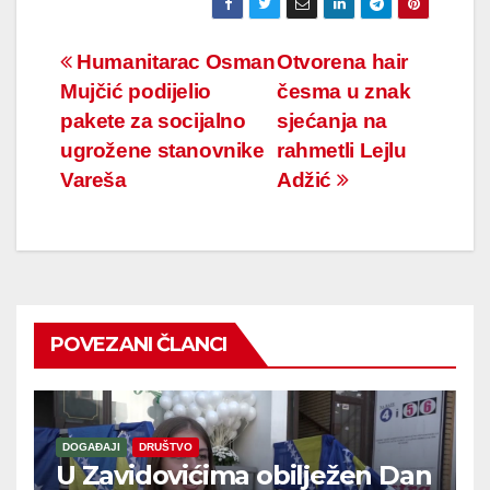
Navigacija
Humanitarac Osman
Otvorena hair
Mujčić podijelio
česma u znak
članaka
pakete za socijalno
sjećanja na
ugrožene stanovnike
rahmetli Lejlu
Vareša
Adžić
POVEZANI ČLANCI
DOGAĐAJI
DRUŠTVO
U Zavidovićima obilježen Dan