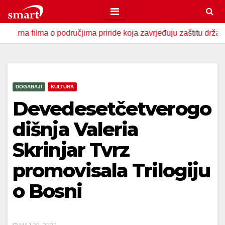
Skip
to
lma o područjima priride koja zavrjeđuju zaštitu države
U
content
DOGAĐAJI
KULTURA
Devedesetčetverogo
dišnja Valeria
Skrinjar Tvrz
promovisala Trilogiju
o Bosni