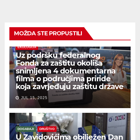
MOŽDA STE PROPUSTILI
EKOLOGIJA
Uz podršku federalnog
Fonda za zaštitu okoliša
snimljena 4 dokumentarna
filma o područjima priride
koja zavrjeđuju zaštitu države
JUL 15, 2025
DOGAĐAJI
DRUŠTVO
U Zavidovićima obilježen Dan