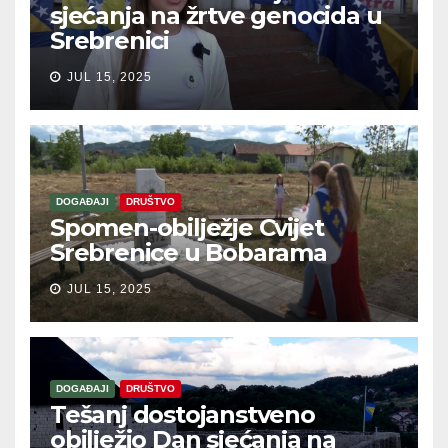
sjećanja na žrtve genocida u
Srebrenici
JUL 15, 2025
DOGAĐAJI
DRUŠTVO
Spomen-obilježje Cvijet
Srebrenice u Bobarama
JUL 15, 2025
DOGAĐAJI
DRUŠTVO
Tešanj dostojanstveno
obilježio Dan sjećanja na