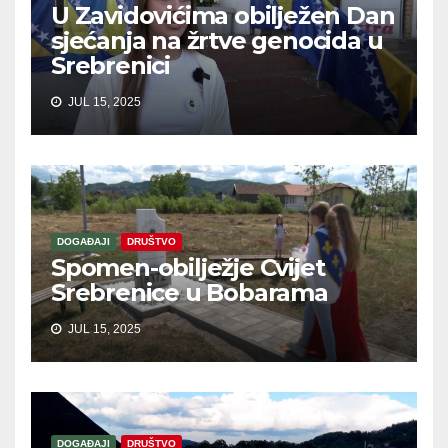
U Zavidovićima obilježen Dan
sjećanja na žrtve genocida u
Srebrenici
JUL 15, 2025
DOGAĐAJI
DRUŠTVO
Spomen-obilježje Cvijet
Srebrenice u Bobarama
JUL 15, 2025
DOGAĐAJI
DRUŠTVO