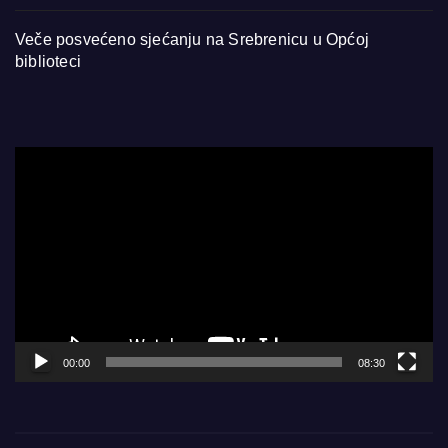
Veče posvećeno sjećanju na Srebrenicu u Općoj
biblioteci
Video
Player
00:00
08:30